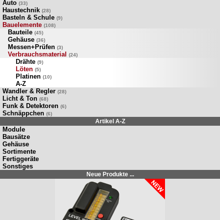
Auto
(33)
Haustechnik
(28)
Basteln & Schule
(9)
Bauelemente
(108)
Bauteile
(45)
Gehäuse
(36)
Messen+Prüfen
(3)
Verbrauchsmaterial
(24)
Drähte
(9)
Löten
(5)
Platinen
(10)
A-Z
Wandler & Regler
(28)
Licht & Ton
(68)
Funk & Detektoren
(6)
Schnäppchen
(6)
Artikel A-Z
Module
Bausätze
Gehäuse
Sortimente
Fertiggeräte
Sonstiges
Neue Produkte ...