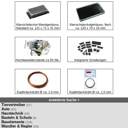
Klarsichtdeckel-Wandgehäuse,
Klarsichtdeckelgehäuse, flach
Standard ca. 121 x 71 x 31 mm
ca. 120 x 70 x 15 mm
Hochlastwiderstände ca 50 Stk.
Integrierte Schaltungen
Kupferlackdraht Ø ca. 1.0 mm
Kupferlackdraht Ø ca. 1,5 mm
erweiterte Suche >
Tiervertreiber
(37)
Auto
(33)
Haustechnik
(28)
Basteln & Schule
(9)
Bauelemente
(108)
Wandler & Regler
(28)