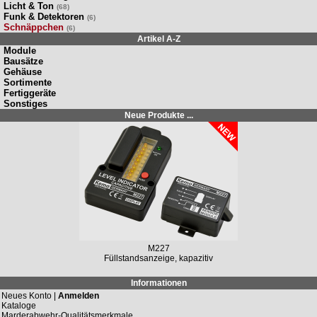
Licht & Ton
(68)
Funk & Detektoren
(6)
Schnäppchen
(6)
Artikel A-Z
Module
Bausätze
Gehäuse
Sortimente
Fertiggeräte
Sonstiges
Neue Produkte ...
M227
Füllstandsanzeige, kapazitiv
Informationen
Neues Konto |
Anmelden
Kataloge
Marderabwehr-Qualitätsmerkmale