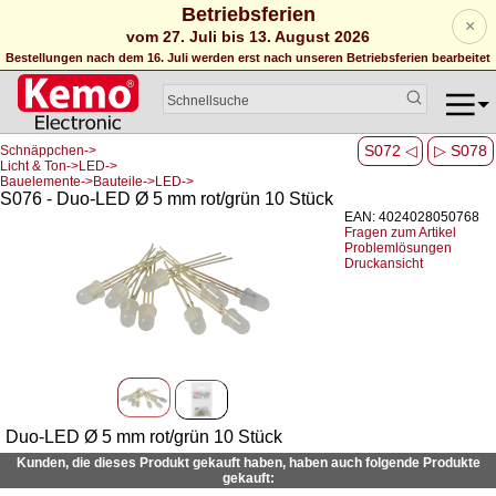
Betriebsferien
×
vom 27. Juli bis 13. August 2026
Bestellungen nach dem 16. Juli werden erst nach unseren Betriebsferien bearbeitet
S072 ◁
▷ S078
Schnäppchen->
Licht & Ton->LED->
Bauelemente->Bauteile->LED->
S076 - Duo-LED Ø 5 mm rot/grün 10 Stück
EAN: 4024028050768
Fragen zum Artikel
Problemlösungen
Druckansicht
Duo-LED Ø 5 mm rot/grün 10 Stück
Kunden, die dieses Produkt gekauft haben, haben auch folgende Produkte
gekauft: