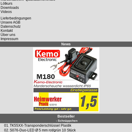
Lötkurs
Downloads
Videos
Lieferbedingungen
Unsere AGB
Datenschutz
Kontakt
Über uns
Impressum
News
Bestseller
- Schnäppchen
01.
TK55XX-Transponderschlüssel Plastik
02.
S076-Duo-LED Ø 5 mm rot/grün 10 Stück