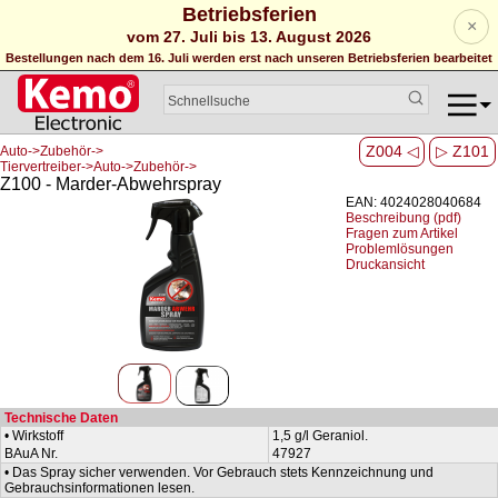
Betriebsferien
×
vom 27. Juli bis 13. August 2026
Bestellungen nach dem 16. Juli werden erst nach unseren Betriebsferien bearbeitet
Z004 ◁
▷ Z101
Auto->Zubehör->
Tiervertreiber->Auto->Zubehör->
Z100 - Marder-Abwehrspray
EAN: 4024028040684
Beschreibung (pdf)
Fragen zum Artikel
Problemlösungen
Druckansicht
Technische Daten
• Wirkstoff
1,5 g/l Geraniol.
BAuA Nr.
47927
• Das Spray sicher verwenden. Vor Gebrauch stets Kennzeichnung und
Gebrauchsinformationen lesen.