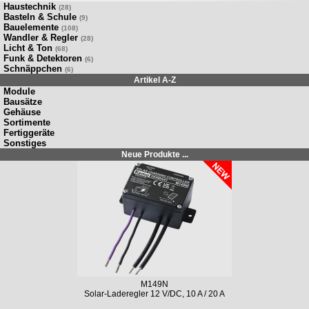
Haustechnik
(28)
Basteln & Schule
(9)
Bauelemente
(108)
Wandler & Regler
(28)
Licht & Ton
(68)
Funk & Detektoren
(6)
Schnäppchen
(6)
Artikel A-Z
Module
Bausätze
Gehäuse
Sortimente
Fertiggeräte
Sonstiges
Neue Produkte ...
M149N
Solar-Laderegler 12 V/DC, 10 A / 20 A