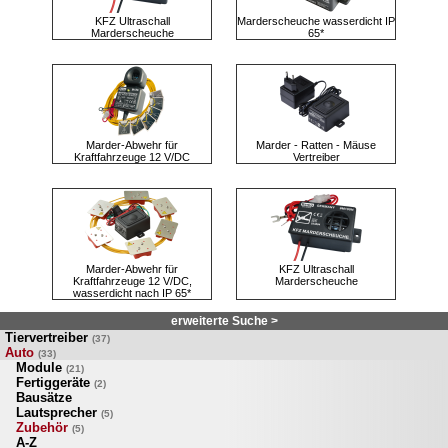
KFZ Ultraschall
Marderscheuche wasserdicht IP
Marderscheuche
65*
Marder-Abwehr für
Marder - Ratten - Mäuse
Kraftfahrzeuge 12 V/DC
Vertreiber
Marder-Abwehr für
KFZ Ultraschall
Kraftfahrzeuge 12 V/DC,
Marderscheuche
wasserdicht nach IP 65*
erweiterte Suche >
Tiervertreiber
(37)
Auto
(33)
Module
(21)
Fertiggeräte
(2)
Bausätze
Lautsprecher
(5)
Zubehör
(5)
A-Z