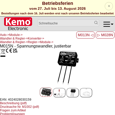
Betriebsferien
×
vom 27. Juli bis 13. August 2026
Bestellungen nach dem 16. Juli werden erst nach unseren Betriebsferien bearbeitet
M013N ◁
▷ M028N
Auto->Module->
Wandler & Regler->Konverter->
Wandler & Regler->Regler->Module->
M015N - Spannungswandler, justierbar
EAN: 4024028030159
Beschreibung (pdf)
Drucksache Nr. M1002 (pdf)
Fragen zum Artikel
Problemlösungen