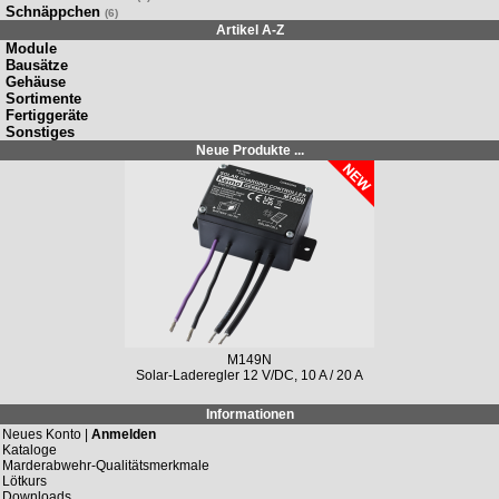
Schnäppchen
(6)
Artikel A-Z
Module
Bausätze
Gehäuse
Sortimente
Fertiggeräte
Sonstiges
Neue Produkte ...
M149N
Solar-Laderegler 12 V/DC, 10 A / 20 A
Informationen
Neues Konto |
Anmelden
Kataloge
Marderabwehr-Qualitätsmerkmale
Lötkurs
Downloads