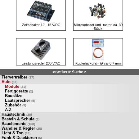
Zeitschalter 12 - 15 V/DC
Mikroschalter und -taster, ca. 30
Stück
Leistungsregler 230 V/AC
Kupferlackdraht Ø ca. 0,7 mm
erweiterte Suche >
Tiervertreiber
(37)
Auto
(33)
Module
(21)
Fertiggeräte
(2)
Bausätze
Lautsprecher
(5)
Zubehör
(5)
A-Z
Haustechnik
(28)
Basteln & Schule
(9)
Bauelemente
(108)
Wandler & Regler
(28)
Licht & Ton
(68)
Funk & Detektoren
(6)