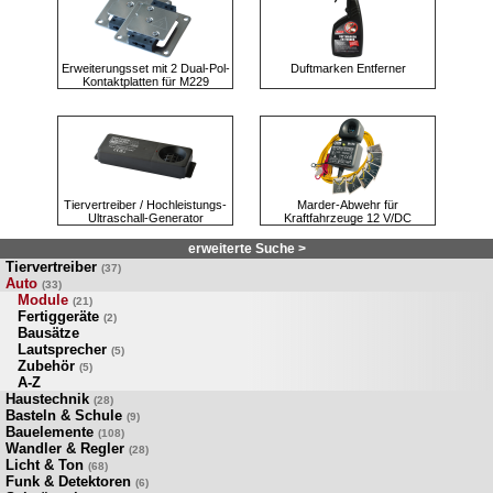
Erweiterungsset mit 2 Dual-Pol-
Duftmarken Entferner
Kontaktplatten für M229
Tiervertreiber / Hochleistungs-
Marder-Abwehr für
Ultraschall-Generator
Kraftfahrzeuge 12 V/DC
erweiterte Suche >
Tiervertreiber
(37)
Auto
(33)
Module
(21)
Fertiggeräte
(2)
Bausätze
Lautsprecher
(5)
Zubehör
(5)
A-Z
Haustechnik
(28)
Basteln & Schule
(9)
Bauelemente
(108)
Wandler & Regler
(28)
Licht & Ton
(68)
Funk & Detektoren
(6)