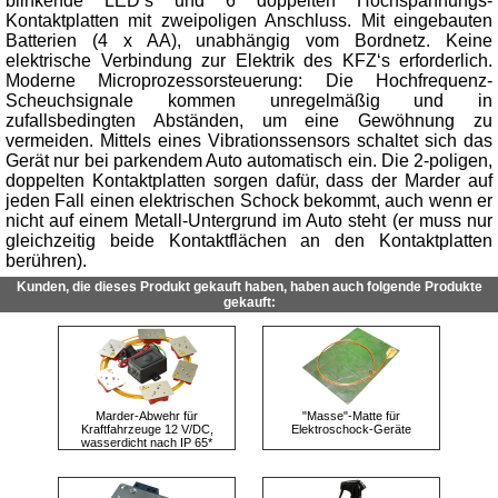
blinkende LED‘s und 6 doppelten Hochspannungs-
Kontaktplatten mit zweipoligen Anschluss. Mit eingebauten
Batterien (4 x AA), unabhängig vom Bordnetz. Keine
elektrische Verbindung zur Elektrik des KFZ‘s erforderlich.
Moderne Microprozessorsteuerung: Die Hochfrequenz-
Scheuchsignale kommen unregelmäßig und in
zufallsbedingten Abständen, um eine Gewöhnung zu
vermeiden. Mittels eines Vibrationssensors schaltet sich das
Gerät nur bei parkendem Auto automatisch ein. Die 2-poligen,
doppelten Kontaktplatten sorgen dafür, dass der Marder auf
jeden Fall einen elektrischen Schock bekommt, auch wenn er
nicht auf einem Metall-Untergrund im Auto steht (er muss nur
gleichzeitig beide Kontaktflächen an den Kontaktplatten
berühren).
Kunden, die dieses Produkt gekauft haben, haben auch folgende Produkte
gekauft:
Marder-Abwehr für
"Masse"-Matte für
Kraftfahrzeuge 12 V/DC,
Elektroschock-Geräte
wasserdicht nach IP 65*