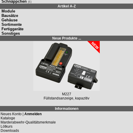
Schnäppchen
(6)
Artikel A-Z
Module
Bausätze
Gehäuse
Sortimente
Fertiggeräte
Sonstiges
Neue Produkte ...
M149N
Solar-Laderegler 12 V/DC, 10 A / 20 A
Informationen
Neues Konto |
Anmelden
Kataloge
Marderabwehr-Qualitätsmerkmale
Lötkurs
Downloads