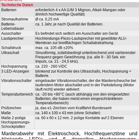
Technische Daten
Batterien
erforderlich 4 x AA (UM 3 Mignon, Alkali-Mangan oder
ähnlich hochwertige Qualität)
Stromaufnahme
Ø ca. 0,25 mA
Batterie-
ca. 1 Jahr, je nach Qualität der Batterien.
Lebensdauer
Ausschalter
Es befindet sich seitlich ein Ausschalter am Gerät
Lautsprecher
Hochleistungs-Piezo-Lautsprecher mit gewölbter ALU-
Membran zur breitflächigen Schallabstrahlung.
Schalldruck
max. ca. 105 dB ±20%
Ultraschall
Sinusförmig, zufallsbedingt unterbrechend und variierender
Frequenz gegen Gewöhnung. (ca. alle 9 - 30 Sek. ein
Impuls, ca. 21 - 24,5 kHz).
Hochspannung
ca. 220 - 260 V/DC
3 LED-Anzeigen
blinkend zur Kontrolle des Ultraschalls, Hochspannung +
Batterie.
Vibrationsschalter
eingebauter Vibrationsschalter, der die Marderscheuche bei
laufendem Motor abschaltet und in der Parkstellung (Motor
läuft nicht) wieder aktiviert.
Temperaturbereich
ca. -20 bis +80°C (auch abhängig von den eingesetzten
Batterien, die haben meist einen eingeschränkteren
Temperaturbereich)
Prüfzeichen
ja, das e1-Zeichen vom Kraftfahrt-Bundesamt
Maße
ca. 140 x 100 x 43 mm (ohne Schalter)
Maße 2-polige
ca. 60 x 60 x 12 mm. 2 polige Kontakte auf 2 Ebenen
Hochspannungs-
Schockplatten
Marderabwehr mit Elektroschock, Hochfrequenztöne und