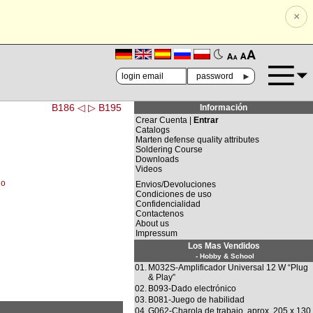
×
🗚
🗛
►
B186 ◁
▷ B195
Información
Crear Cuenta |
Entrar
Catalogs
Marten defense quality attributes
Soldering Course
Downloads
Videos
lo
Envios/Devoluciones
Condiciones de uso
Confidencialidad
Contactenos
About us
Impressum
Los Mas Vendidos
- Hobby & School
01.
M032S-Amplificador Universal 12 W “Plug
& Play”
02.
B093-Dado electrónico
03.
B081-Juego de habilidad
04.
G062-Charola de trabajo, aprox. 205 x 130