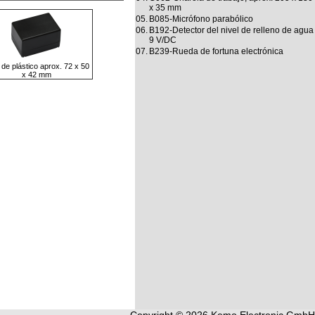
x 35 mm
05.
B085-Micrófono parabólico
06.
B192-Detector del nivel de relleno de agua
9 V/DC
07.
B239-Rueda de fortuna electrónica
 de plástico aprox. 72 x 50
x 42 mm