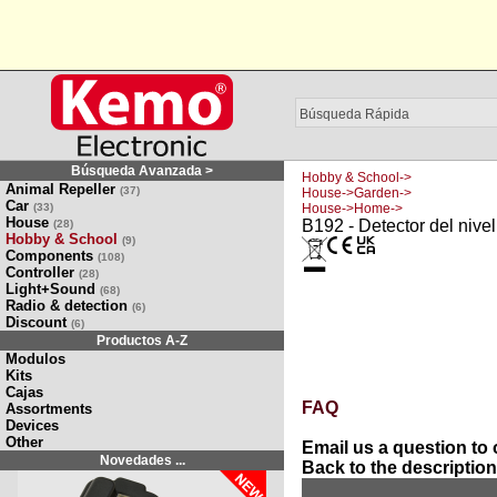
Búsqueda Avanzada >
Hobby & School->
Animal Repeller
(37)
House->Garden->
Car
(33)
House->Home->
House
B192 - Detector del nive
(28)
Hobby & School
(9)
Components
(108)
Controller
(28)
Light+Sound
(68)
Radio & detection
(6)
Discount
(6)
Productos A-Z
Modulos
Kits
Cajas
FAQ
Assortments
Devices
Other
Email us a question to 
Novedades ...
Back to the description