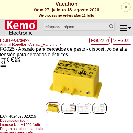
Vacation
×
from 27. julio to 13. agosto 2026
We process no orders after 16. julio
FG022 ◁
▷ FG028
House->Garden->
Animal Repeller->Animal_Handling->
FG025 - Aparato para cercados de pasto - dispositivo de alta
tensión para cercados eléctricos
EAN: 4024028020259
Descripción (pdf)
Impreso No. M1002 (pdf)
Preguntas sobre el artículo
Vista para impresión