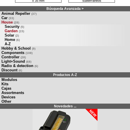
x 35 mm
subterráneos
Búsqueda Avanzada >
Animal Repeller
(37)
Car
(33)
House
(28)
Security
(5)
Garden
(15)
Solar
(2)
Home
(6)
A-Z
Hobby & School
(9)
Components
(108)
Controller
(28)
Light+Sound
(68)
Radio & detection
(6)
Discount
(6)
Productos A-Z
Modulos
Kits
Cajas
Assortments
Devices
Other
Novedades ...