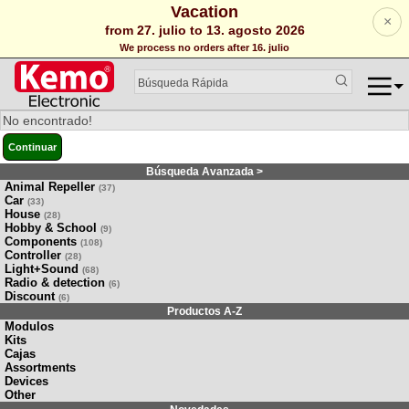
Vacation
×
from 27. julio to 13. agosto 2026
We process no orders after 16. julio
No encontrado!
Continuar
Búsqueda Avanzada >
Animal Repeller
(37)
Car
(33)
House
(28)
Hobby & School
(9)
Components
(108)
Controller
(28)
Light+Sound
(68)
Radio & detection
(6)
Discount
(6)
Productos A-Z
Modulos
Kits
Cajas
Assortments
Devices
Other