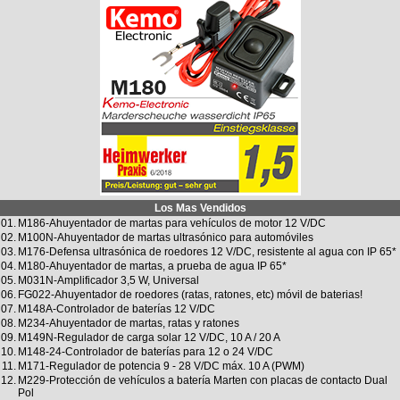
Los Mas Vendidos
01.
M186-Ahuyentador de martas para vehículos de motor 12 V/DC
02.
M100N-Ahuyentador de martas ultrasónico para automóviles
03.
M176-Defensa ultrasónica de roedores 12 V/DC, resistente al agua con IP 65*
04.
M180-Ahuyentador de martas, a prueba de agua IP 65*
05.
M031N-Amplificador 3,5 W, Universal
06.
FG022-Ahuyentador de roedores (ratas, ratones, etc) móvil de baterias!
07.
M148A-Controlador de baterías 12 V/DC
08.
M234-Ahuyentador de martas, ratas y ratones
09.
M149N-Regulador de carga solar 12 V/DC, 10 A / 20 A
10.
M148-24-Controlador de baterías para 12 o 24 V/DC
11.
M171-Regulador de potencia 9 - 28 V/DC máx. 10 A (PWM)
12.
M229-Protección de vehículos a batería Marten con placas de contacto Dual
Pol