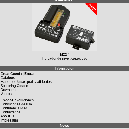
Novedades ...
M227
Indicador de nivel, capacitivo
Información
Crear Cuenta |
Entrar
Catalogs
Marten defense quality attributes
Soldering Course
Downloads
Videos
Envios/Devoluciones
Condiciones de uso
Confidencialidad
Contactenos
About us
Impressum
News