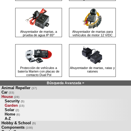
Ahuyentador de martas, a
Ahuyentador de martas para
prueba de agua IP 65*
vehículos de motor 12 V/DC
Protección de vehículos a
Ahuyentador de martas, ratas y
batería Marten con placas de
ratones
contacto Dual Pol
Búsqueda Avanzada >
Animal Repeller
(37)
Car
(33)
House
(28)
Security
(5)
Garden
(15)
Solar
(2)
Home
(6)
A-Z
Hobby & School
(9)
Components
(108)