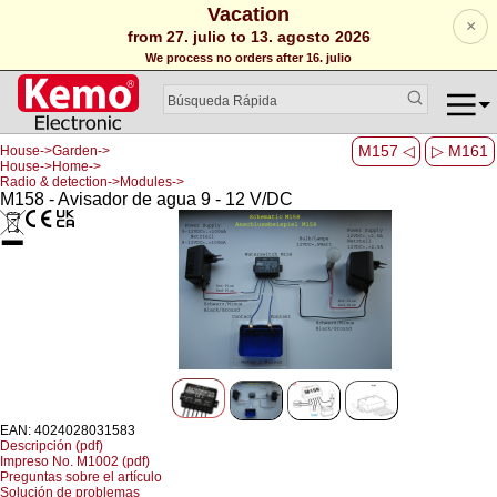
Vacation
×
from 27. julio to 13. agosto 2026
We process no orders after 16. julio
M157 ◁
▷ M161
House->Garden->
House->Home->
Radio & detection->Modules->
M158 - Avisador de agua 9 - 12 V/DC
EAN: 4024028031583
Descripción (pdf)
Impreso No. M1002 (pdf)
Preguntas sobre el artículo
Solución de problemas