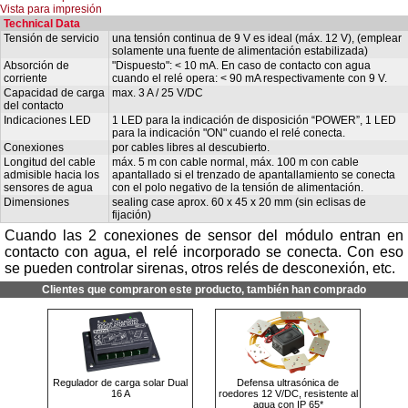
Vista para impresión
Technical Data
Tensión de servicio
una tensión continua de 9 V es ideal (máx. 12 V), (emplear
solamente una fuente de alimentación estabilizada)
Absorción de
"Dispuesto": < 10 mA. En caso de contacto con agua
corriente
cuando el relé opera: < 90 mA respectivamente con 9 V.
Capacidad de carga
max. 3 A / 25 V/DC
del contacto
Indicaciones LED
1 LED para la indicación de disposición “POWER”, 1 LED
para la indicación "ON" cuando el relé conecta.
Conexiones
por cables libres al descubierto.
Longitud del cable
máx. 5 m con cable normal, máx. 100 m con cable
admisible hacia los
apantallado si el trenzado de apantallamiento se conecta
sensores de agua
con el polo negativo de la tensión de alimentación.
Dimensiones
sealing case aprox. 60 x 45 x 20 mm (sin eclisas de
fijación)
Cuando las 2 conexiones de sensor del módulo entran en
contacto con agua, el relé incorporado se conecta. Con eso
se pueden controlar sirenas, otros relés de desconexión, etc.
Clientes que compraron este producto, también han comprado
Regulador de carga solar Dual
Defensa ultrasónica de
16 A
roedores 12 V/DC, resistente al
agua con IP 65*