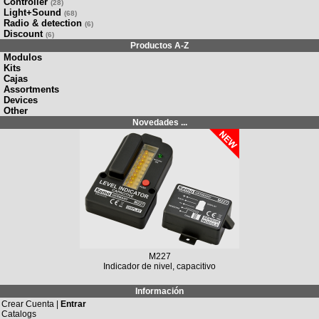
Controller
(28)
Light+Sound
(68)
Radio & detection
(6)
Discount
(6)
Productos A-Z
Modulos
Kits
Cajas
Assortments
Devices
Other
Novedades ...
M227
Indicador de nivel, capacitivo
Información
Crear Cuenta |
Entrar
Catalogs