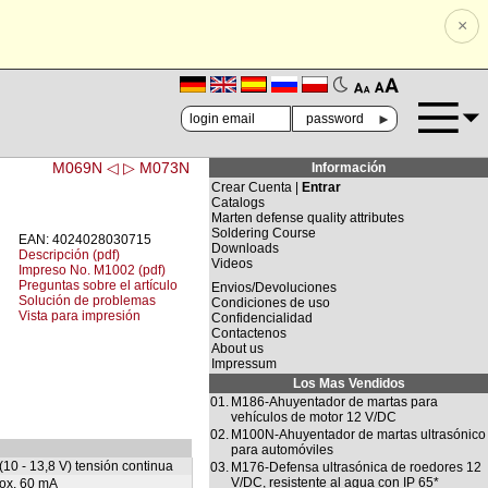
×
🗚
🗛
►
M069N ◁
▷ M073N
Información
Crear Cuenta |
Entrar
Catalogs
Marten defense quality attributes
Soldering Course
EAN: 4024028030715
Downloads
Descripción (pdf)
Videos
Impreso No. M1002 (pdf)
Preguntas sobre el artículo
Envios/Devoluciones
Solución de problemas
Condiciones de uso
Vista para impresión
Confidencialidad
Contactenos
About us
Impressum
Los Mas Vendidos
01.
M186-Ahuyentador de martas para
vehículos de motor 12 V/DC
02.
M100N-Ahuyentador de martas ultrasónico
para automóviles
(10 - 13,8 V) tensión continua
03.
M176-Defensa ultrasónica de roedores 12
V/DC, resistente al agua con IP 65*
rox. 60 mA