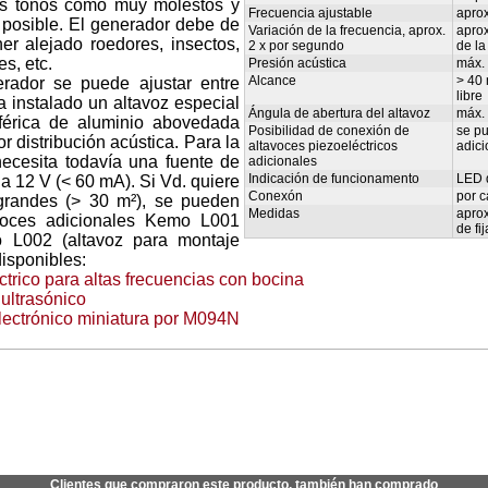
os tonos como muy molestos y
Frecuencia ajustable
aprox
s posible. El generador debe de
Variación de la frecuencia, aprox.
aprox
r alejado roedores, insectos,
2 x por segundo
de la
s, etc.
Presión acústica
máx.
Alcance
> 40
erador se puede ajustar entre
libre
a instalado un altavoz especial
Ángula de abertura del altavoz
máx.
érica de aluminio abovedada
Posibilidad de conexión de
se pu
 distribución acústica. Para la
altavoces piezoeléctricos
adic
necesita todavía una fuente de
adicionales
Indicación de funcionamento
LED 
a 12 V (< 60 mA). Si Vd. quiere
Conexón
por c
grandes (> 30 m²), se pueden
Medidas
aprox
avoces adicionales Kemo L001
de fi
 o L002 (altavoz para montaje
disponibles:
ctrico para altas frecuencias con bocina
 ultrasónico
lectrónico miniatura por M094N
Clientes que compraron este producto, también han comprado