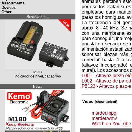
animales perciben est
Assortments
por eso los evitan si e
Devices
emplearse para mantene
Other
Novedades ...
parásitos hormiguas, ave
La frecuencia del gen
aprox. 8 - 40 kHz. Se h
con una membrana esf
para conseguir una mejor
puesta en servicio se 
alimentación estabilizad
sonorisar piezas más 
conectar hasta 4 alt
(altavoz incorporado)
mural). Los accesorios 
M227
L001 - Altavoz piezo elé
Indicador de nivel, capacitivo
L002 - Altavoz de pared
P5123 - Altavoz piezo-e
News
Video
[show embed]
marder.mpg
marder.wmv
Watch on YouTube