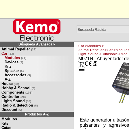
Búsqueda Avanzada >
Car->Modules->
Animal Repeller
(37)
Animal Repeller->Car->Modulos
Car
(33)
Light+Sound->Ultrasonic->Modu
Modules
M071N - Ahuyentador de 
(21)
Devices
(2)
Kits
Speaker
(5)
Accessories
(5)
A-Z
House
(28)
Hobby & School
(9)
Components
(108)
Controller
(28)
Light+Sound
(68)
Radio & detection
(6)
Discount
(6)
Productos A-Z
Modulos
Este generador ultrasón
Kits
pulsantes y agresiv
Cajas