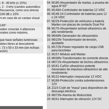
04.
M180-Ahuyentador de martas, a prueba de
. 8 - 40 kHz (± 15%)
agua IP 65*
. 2 - 3 kHz (cambio automático
05.
M148A-Controlador de baterías 12 V/DC
 frecuencia, como una sirena)
06.
M148-24-Controlador de baterías para 12
 100 dB ± 15%
o 24 V/DC
 m en caso de un campo visual
07.
M229-Protección de vehículos a batería
Marten con placas de contacto Dual Pol
 140°
08.
M175-Ahuyentador animal ultrasónico de
eden conectar 4 altavoces
alto rendimiento
ionales como máximo.
09.
M048N-Generador de ultrasonidos
10.
M015N-Transformador de tensión,
que hace señales luminosas
ajustable
ables libres al descubierto
11.
M172N-Power regulador de carga USB
. 72 x 50 x 33 mm (sin eclisas
para bicicletas
jación)
12.
M157-Módulo anti Martas
13.
M038N-Transformador de corriente directa
14.
M071N-Ahuyentador de bichos ultrasónico
15.
M161-Cañón ultrasónico potente
Generador de impulsos ultrasónico de alto
rendimiento
16.
M122-Interruptor crepuscular 12 V/DC
17.
M168-Protección contra sobretensiones
12V
18.
Z115-Cojín de "masa" para dispositivos de
descarga eléctrica
19.
M073N-Alarma de Motocicleta
20.
M241-Interruptor de vibración 12V DC