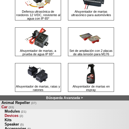
Defensa ultrasónica de
Ahuyentador de martas
roedores 12 V/DC, resistente al
ultrasónico para automóviles
agua con IP 65*
Ahuyentador de martas, a
Set de ampliación con 2 placas
prueba de agua IP 65*
de alta tensión para M176
Ahuyentador de martas, ratas y
Ahuyentador de martas en
ratones
espray
Búsqueda Avanzada >
Animal Repeller
(37)
Car
(33)
Modules
(21)
Devices
(2)
Kits
Speaker
(5)
Accessories
(5)