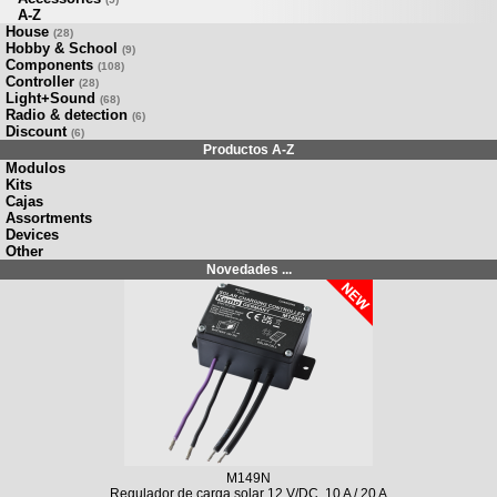
A-Z
House
(28)
Hobby & School
(9)
Components
(108)
Controller
(28)
Light+Sound
(68)
Radio & detection
(6)
Discount
(6)
Productos A-Z
Modulos
Kits
Cajas
Assortments
Devices
Other
Novedades ...
M149N
Regulador de carga solar 12 V/DC, 10 A / 20 A