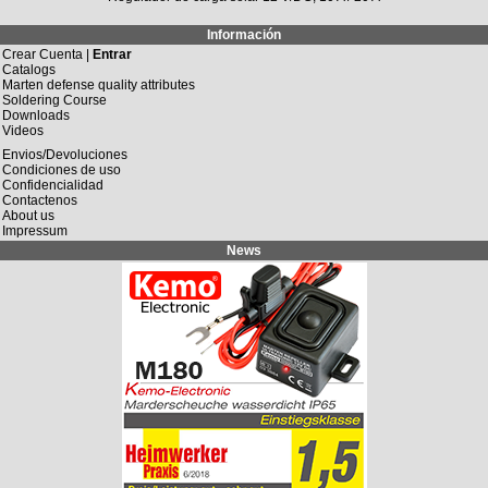
Información
Crear Cuenta |
Entrar
Catalogs
Marten defense quality attributes
Soldering Course
Downloads
Videos
Envios/Devoluciones
Condiciones de uso
Confidencialidad
Contactenos
About us
Impressum
News