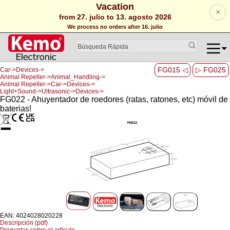
Vacation
×
from 27. julio to 13. agosto 2026
We process no orders after 16. julio
FG015 ◁
▷ FG025
Car->Devices->
Animal Repeller->Animal_Handling->
Animal Repeller->Car->Devices->
Light+Sound->Ultrasonic->Devices->
FG022 - Ahuyentador de roedores (ratas, ratones, etc) móvil de
baterias!
EAN: 4024028020228
Descripción (pdf)
Preguntas sobre el artículo