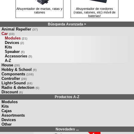
Ahuyentador de martas, ratas y
Ahuyentador de roedores
ratones
(ratas, ratones, etc) móvil de
baterias!
Búsqueda Avanzada >
Animal Repeller
(37)
Car
(33)
Modules
(21)
Devices
(2)
Kits
Speaker
(5)
Accessories
(5)
A-Z
House
(28)
Hobby & School
(9)
Components
(108)
Controller
(28)
Light+Sound
(68)
Radio & detection
(6)
Discount
(6)
Productos A-Z
Modulos
Kits
Cajas
Assortments
Devices
Other
Novedades ...