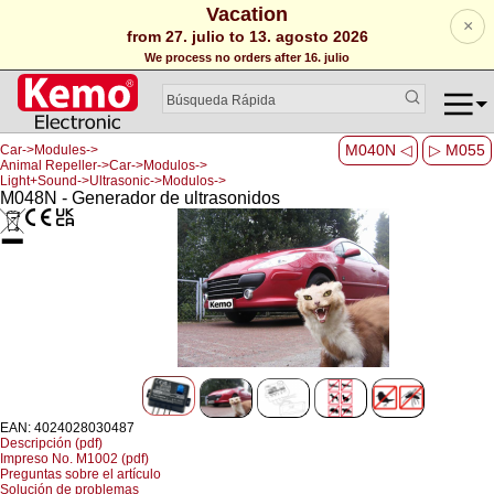
Vacation
×
from 27. julio to 13. agosto 2026
We process no orders after 16. julio
M040N ◁
▷ M055
Car->Modules->
Animal Repeller->Car->Modulos->
Light+Sound->Ultrasonic->Modulos->
M048N - Generador de ultrasonidos
EAN: 4024028030487
Descripción (pdf)
Impreso No. M1002 (pdf)
Preguntas sobre el artículo
Solución de problemas