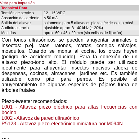
Vista para impresión
Technical Data
Tensión de servicio
12 - 15 V/DC
Absorción de corriente
< 50 mA
Salida del altavoz
solamente para 5 altavoces piezoeléctricos a lo más!
Audiofrecuencia
ajustable aprox. 8 - 40 kHz (± 20%)
Medidas
aprox. 60 x 45 x 29 mm (sin eclisas de fijación)
Con tonos ultrasónicos se pueden ahuyentar animales e
insectos: p.ej. ratas, ratones, martas, conejos salvajes,
mosquitos. Cuando se monta al coche, los orzos huyen
(peligro de accidente reducido). Para la conexión de un
altavoz piezo-tono alto. El módulo puede ser utilizado
idealmente para ahuyentar insectos nocivos afuera de
despensas, cocinas, almacenes, jardines etc. Es también
utilizable como pito para perros. Es posible el
ahuyentamiento de algunas especies de pájaros fuera de
árboles frutales.
Piezo-tweeter recomendados:
L001 - Altavoz piezo eléctrico para altas frecuencias con
bocina
L002 - Altavoz de pared ultrasónico
P5123 - Altavoz piezo-electrónico miniatura por M094N