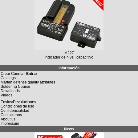
M149N
Regulador de carga solar 12 V/DC, 10 A / 20 A
Información
Crear Cuenta |
Entrar
Catalogs
Marten defense quality attributes
Soldering Course
Downloads
Videos
Envios/Devoluciones
Condiciones de uso
Confidencialidad
Contactenos
About us
Impressum
News