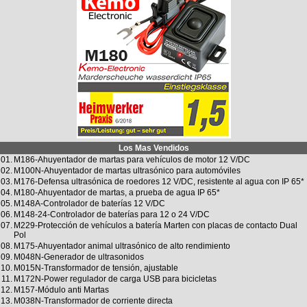
Los Mas Vendidos
01.
M186-Ahuyentador de martas para vehículos de motor 12 V/DC
02.
M100N-Ahuyentador de martas ultrasónico para automóviles
03.
M176-Defensa ultrasónica de roedores 12 V/DC, resistente al agua con IP 65*
04.
M180-Ahuyentador de martas, a prueba de agua IP 65*
05.
M148A-Controlador de baterías 12 V/DC
06.
M148-24-Controlador de baterías para 12 o 24 V/DC
07.
M229-Protección de vehículos a batería Marten con placas de contacto Dual
Pol
08.
M175-Ahuyentador animal ultrasónico de alto rendimiento
09.
M048N-Generador de ultrasonidos
10.
M015N-Transformador de tensión, ajustable
11.
M172N-Power regulador de carga USB para bicicletas
12.
M157-Módulo anti Martas
13.
M038N-Transformador de corriente directa