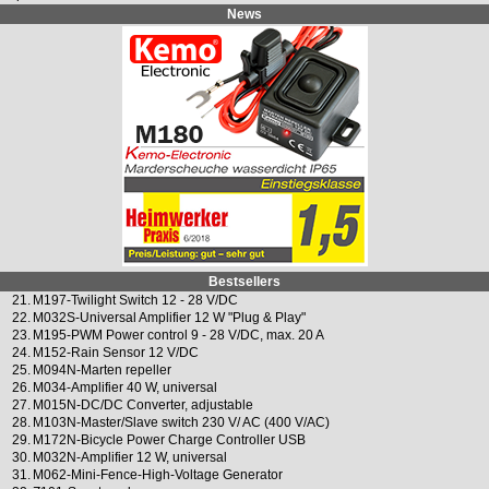
News
Bestsellers
21.
M197-Twilight Switch 12 - 28 V/DC
22.
M032S-Universal Amplifier 12 W "Plug & Play"
23.
M195-PWM Power control 9 - 28 V/DC, max. 20 A
24.
M152-Rain Sensor 12 V/DC
25.
M094N-Marten repeller
26.
M034-Amplifier 40 W, universal
27.
M015N-DC/DC Converter, adjustable
28.
M103N-Master/Slave switch 230 V/ AC (400 V/AC)
29.
M172N-Bicycle Power Charge Controller USB
30.
M032N-Amplifier 12 W, universal
31.
M062-Mini-Fence-High-Voltage Generator