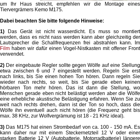
um Ihr Haus streicht, empfehlen wir die Montage eines
Tiervergrämers Kemo M175.
Dabei beachten Sie bitte folgende Hinweise:
1)
Das Gerät ist nicht wasserdicht. Es muss so montiert
werden, dass es nicht nass werden kann aber gleichzeitig der
Lautsprecher die Schallfrequenzen frei abstrahlen kann. Im
Film
haben wir dafür einen Vogel-Nistkasten mit offener Front
verwendet.
2)
Der eingebaute Regler sollte gegen Wölfe auf eine Stellung
etwa zwischen 6 und 7 eingestellt werden. Regeln Sie erst
nach links, bis Sie einen hohen Ton hören. Dann regeln Sie
wieder nach rechts, so weit, bis Sie gerade eben keinen
hörbaren Ton mehr hören. Das ist dann die Stellung, wo
Menschen gerade eben nicht belästigt werden aber die Wölfe
eine erhebliche akustische Belästigung erfahren. Wenn Sie zu
weit nach rechts drehen, dann ist der Ton so hoch, dass die
Wölfe ihn eventuell auch nicht hören (die Frequenz geht bis
max. 38 KHz, zur Wolfvergrämung ist 18 - 21 KHz ideal).
3)
Das M175 hat einen Strombedarf von ca. 100 - 150 mA. Es
kann daher nur mit einem Steckernetzteil 12 V oder einer
starken Batterie 12 V (Autobatterie, Motorradbatterie) längere