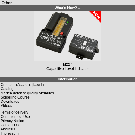
Other
What's New? ...
M227
Capacitive Level Indicator
Information
Create an Account |
Log In
Catalogs
Marten defense quality attributes
Soldering Course
Downloads
Videos
Terms of delivery
Conditions of Use
Privacy Notice
Contact Us
About us
Impressum