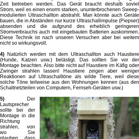
Zeit betrieben werden. Das Gerät braucht deshalb soviel
Strom, weil es einen enorm starken, ununterbrochenen Sweep-
modulierten Ultraschallton abstrahlt. Man könnte auch Geräte
bauen, die in Abständen nur kurze Ultraschallimpulse (Piepser)
absenden und die aufgrund des erheblich geringeren
Stromverbrauchs auch mit eingebauten Batterien auskommen.
Diese Technik ist nach unseren Versuchen aber bei weitem
nicht so wirkungsvoll.
4)
Natürlich werden mit dem Ultraschallton auch Haustiere
(Hunde, Katzen usw.) belästigt. Das sollten Sie vor der
Montage beachten. Also bitte nicht auf Haustiere im Käfig oder
Zwinger strahlen lassen! Haustiere zeigen aber weniger
Reaktionen auf Ultraschalltöne als wilde Tiere, weil diese
solche Töne teilweise aus den Wohnungen kennen (aus den
Schaltnetzteilen von Computern, Fernseh-Geräten usw.)
5)
Der
Lautsprecher
sollte bei der
Montage in die
Richtung
strahlen, von
wo Sie
glauben, dass