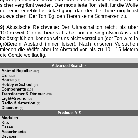
sicher vergrämt werden. Der modulierte Ton stellt für die Wölfe
nur eine erhebliche Belästigung dar, der die Tiere möglichst
ausweichen. Der Ton fügt den Tieren keine Schmerzen zu.
9)
Akustische Reichweite: Der Ultraschallton reicht bis über
100 m weit. Ob die Tiere sich aber noch in so großem Abstand
belästigt fühlen, können wir uns nicht vorstellen (der Ton wird in
größerem Abstand immer leiser). Nach unseren Versuchen
mieden die Wölfe aber im Abstand von bis zu 10 - 15 Metern
die Geräte weitläufig.
Advanced Search >
Animal Repeller
(37)
Car
(33)
House
(28)
Hobby & School
(9)
Components
(108)
Transformer & Dimmer
(28)
Light+Sound
(68)
Radio & detection
(6)
Discount
(6)
Products A-Z
Modules
Kits
Cases
Assortments
Devices