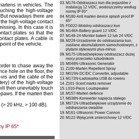
03.
M176-Odstraszacz kun dla pojazdów z
martens in vehicles. The
instalacją 12 V/DC, wodoszczelny według
uching the high-voltage
normy IP 65*
. But nowadays there are
04.
M180-Anti marten device splash proof IP
65*
h the high-voltage contact
05.
FG022-Mobilny odstraszacz kun
ssing. In this case it is
06.
M148A-Battery guard 12 V/DC
ntact plates so that the
07.
M148-24-Monitor baterii 12 lub 24 V/DC
ontact plates. A cable is
08.
M229-Urzadzenie do odstraszania kun,
point of the vehicle.
zasilane akumulatorem samochodowym, z
plytami stykowymi plus-minus
09.
M175-Ultradźwiękowy odstraszacz dużej
mocy przeciwko szkodnikom
10.
M048N-Ultrasonic Generator
 order to chase away the
11.
Z100-Marten Repellent Spray
nce hole on the floor, the
12.
M015N-DC/DC Converter, adjustable
-vis and the cable of the
13.
M172N-Ładowarka USB do roweru
ery) of the high-voltage
14.
Z101-Scent marks remover
will then unevitably touch
15.
L010-Piezo Loudspeaker
epaws. If the marten then
16.
M157-Marten defence
17.
M038N-Konwerter napięcia stałego
18.
M071N-Ultradźwiękowe urządzenie do
 (> 20 kHz, > 100 dB).
odstraszania owadów
19.
M161-Ultrasonic Power Cannon
20.
M122-Wyłącznik zmierzchowy 12 V/DC
y IP 65*