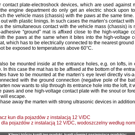
r contact plate-electroshock devices, which are used against 
o the engine department do only get an electric shock upon to
touch the vehicle mass (chassis) with the paws at the same time
d out with plastic linings. In such cases the marten‘s contact wit
 as the simultaneous contact with the vehicle mass (chassis) is mi
f-adhesive “ground” mat is affixed close to the high-voltage co
ith the paws at the same when it bites into the high-voltage c
at, which has to be electrically connected to the nearest ground 
not be exposed to temperatures above 60°C.
lso be mounted inside at the entrance holes, e.g. on lofts, in
 In this case the mat has to be affixed at the bottom of the entra
tes have to be mounted at the marten‘s eye level directly vis-a
onnected with the ground connection (negative pole of the batt
rten now wants to slip through its entrance hole into the loft, it 
e paws and one high-voltage contact plate with the snout or for
t will escape.
hase away the marten with strong ultrasonic devices in addition
acz kun dla pojazdów z instalacją 12 V/DC
 dla pojazdów z instalacją 12 V/DC, wodoszczelny według norm
Klienci którzy kupili ten produkt, kupili również następujące produkty: