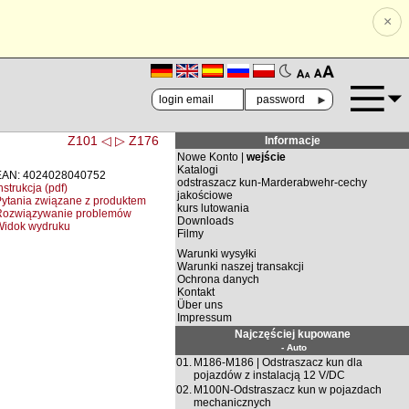
×
🗚
🗛
►
Z101 ◁
▷ Z176
Informacje
Nowe Konto |
wejście
Katalogi
EAN: 4024028040752
odstraszacz kun-Marderabwehr-cechy
nstrukcja (pdf)
jakościowe
ytania związane z produktem
kurs lutowania
Rozwiązywanie problemów
Downloads
Widok wydruku
Filmy
Warunki wysyłki
Warunki naszej transakcji
Ochrona danych
Kontakt
Über uns
Impressum
Najczęściej kupowane
- Auto
01.
M186-M186 | Odstraszacz kun dla
pojazdów z instalacją 12 V/DC
02.
M100N-Odstraszacz kun w pojazdach
mechanicznych