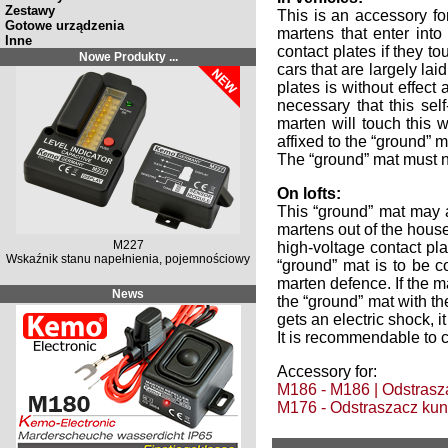
Zestawy
This is an accessory fo
Gotowe urządzenia
martens that enter int
Inne
contact plates if they 
Nowe Produkty ...
cars that are largely lai
plates is without effect
necessary that this sel
marten will touch this w
affixed to the “ground” m
The “ground” mat must 
On lofts:
This “ground” mat may a
martens out of the house.
M227
high-voltage contact pla
Wskaźnik stanu napełnienia, pojemnościowy
“ground” mat is to be c
marten defence. If the ma
News
the “ground” mat with th
gets an electric shock, i
It is recommendable to c
Accessory for:
M186 - M186 | Odstrasz
M176 - Odstraszacz kun