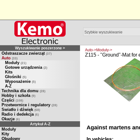
Wyszukiwanie poszerzone >
Auto->Moduły->
Odstraszacze zwierząt
(37)
Z115 - "Ground"-Mat for 
Auto
(33)
Moduły
(21)
Gotowe urządzenia
(2)
Kits
Głośniki
(5)
Wyposażenie
(5)
A-Z
Technika dla domu
(28)
Hobby i szkoła
(9)
Części
(108)
Przetwornice i regulatory
(28)
Swiatło i dźwięk
(68)
Radio i dedekcja
(6)
Okazje
(6)
Artykuł A-Z
Against martens and
Moduły
Kity
Obudowy
In vehicles: