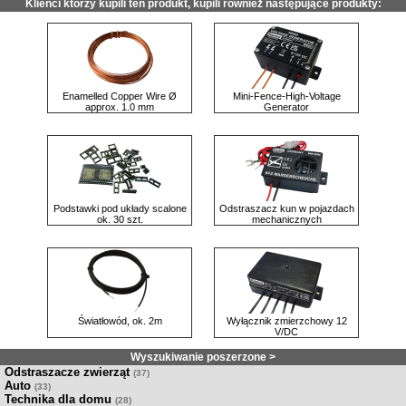
Klienci którzy kupili ten produkt, kupili również następujące produkty:
Enamelled Copper Wire Ø
Mini-Fence-High-Voltage
approx. 1.0 mm
Generator
Podstawki pod układy scalone
Odstraszacz kun w pojazdach
ok. 30 szt.
mechanicznych
Światłowód, ok. 2m
Wyłącznik zmierzchowy 12
V/DC
Wyszukiwanie poszerzone >
Odstraszacze zwierząt
(37)
Auto
(33)
Technika dla domu
(28)