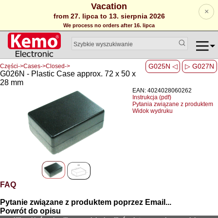
Vacation
×
from 27. lipca to 13. sierpnia 2026
We process no orders after 16. lipca
G025N ◁
▷ G027N
Części->Cases->Closed->
G026N - Plastic Case approx. 72 x 50 x
28 mm
EAN: 4024028060262
Instrukcja (pdf)
Pytania związane z produktem
Widok wydruku
FAQ
Pytanie związane z produktem poprzez Email...
Powrót do opisu