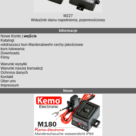
M227
Wskaźnik stanu napełnienia, pojemnościowy
Informacje
Nowe Konto |
wejście
Katalogi
odstraszacz kun-Marderabwehr-cechy jakościowe
kurs lutowania
Downloads
Filmy
Warunki wysyłki
Warunki naszej transakcji
Ochrona danych
Kontakt
Über uns
Impressum
News