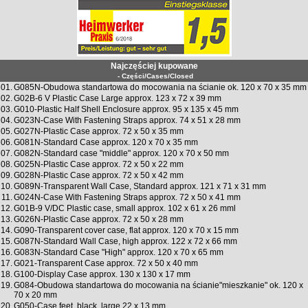
Najczęściej kupowane
- Części/Cases/Closed
01.
G085N-Obudowa standartowa do mocowania na ścianie ok. 120 x 70 x 35 mm
02.
G02B-6 V Plastic Case Large approx. 123 x 72 x 39 mm
03.
G010-Plastic Half Shell Enclosure approx. 95 x 135 x 45 mm
04.
G023N-Case With Fastening Straps approx. 74 x 51 x 28 mm
05.
G027N-Plastic Case approx. 72 x 50 x 35 mm
06.
G081N-Standard Case approx. 120 x 70 x 35 mm
07.
G082N-Standard case "middle" approx. 120 x 70 x 50 mm
08.
G025N-Plastic Case approx. 72 x 50 x 22 mm
09.
G028N-Plastic Case approx. 72 x 50 x 42 mm
10.
G089N-Transparent Wall Case, Standard approx. 121 x 71 x 31 mm
11.
G024N-Case With Fastening Straps approx. 72 x 50 x 41 mm
12.
G01B-9 V/DC Plastic case, small approx. 102 x 61 x 26 mml
13.
G026N-Plastic Case approx. 72 x 50 x 28 mm
14.
G090-Transparent cover case, flat approx. 120 x 70 x 15 mm
15.
G087N-Standard Wall Case, high approx. 122 x 72 x 66 mm
16.
G083N-Standard Case "High" approx. 120 x 70 x 65 mm
17.
G021-Transparent Case approx. 72 x 50 x 40 mm
18.
G100-Display Case approx. 130 x 130 x 17 mm
19.
G084-Obudowa standartowa do mocowania na ścianie"mieszkanie" ok. 120 x
70 x 20 mm
20.
G050-Case feet, black, large 22 x 13 mm