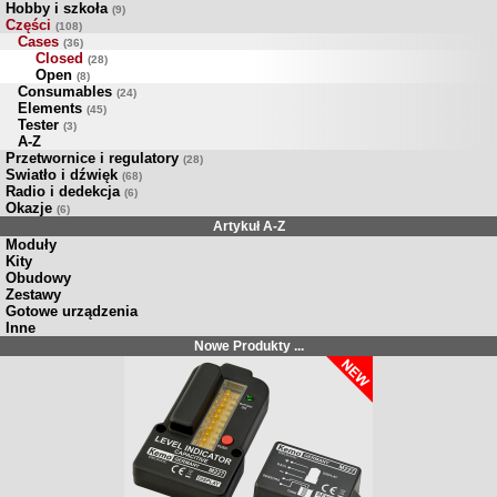
Hobby i szkoła
(9)
Części
(108)
Cases
(36)
Closed
(28)
Open
(8)
Consumables
(24)
Elements
(45)
Tester
(3)
A-Z
Przetwornice i regulatory
(28)
Swiatło i dźwięk
(68)
Radio i dedekcja
(6)
Okazje
(6)
Artykuł A-Z
Moduły
Kity
Obudowy
Zestawy
Gotowe urządzenia
Inne
Nowe Produkty ...