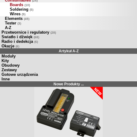
Consumables
(24)
Boards
(10)
Soldering
(5)
Wires
(9)
Elements
(45)
Tester
(3)
A-Z
Przetwornice i regulatory
(28)
Swiatło i dźwięk
(68)
Radio i dedekcja
(6)
Okazje
(6)
Artykuł A-Z
Moduły
Kity
Obudowy
Zestawy
Gotowe urządzenia
Inne
Nowe Produkty ...