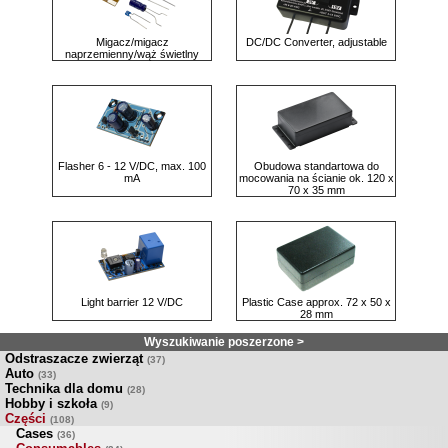
Migacz/migacz
DC/DC Converter, adjustable
naprzemienny/wąż świetlny
Flasher 6 - 12 V/DC, max. 100
Obudowa standartowa do
mA
mocowania na ścianie ok. 120 x
70 x 35 mm
Light barrier 12 V/DC
Plastic Case approx. 72 x 50 x
28 mm
Wyszukiwanie poszerzone >
Odstraszacze zwierząt
(37)
Auto
(33)
Technika dla domu
(28)
Hobby i szkoła
(9)
Części
(108)
Cases
(36)