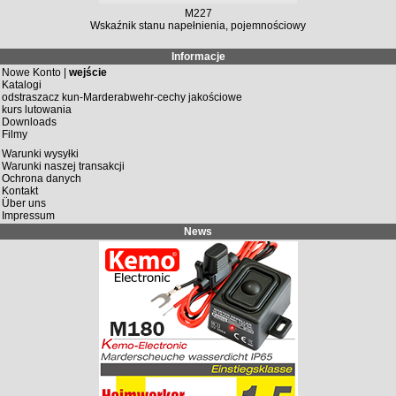
M227
Wskaźnik stanu napełnienia, pojemnościowy
Informacje
Nowe Konto |
wejście
Katalogi
odstraszacz kun-Marderabwehr-cechy jakościowe
kurs lutowania
Downloads
Filmy
Warunki wysyłki
Warunki naszej transakcji
Ochrona danych
Kontakt
Über uns
Impressum
News