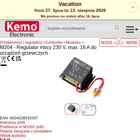
Vacation
×
from 27. lipca to 13. sierpnia 2026
We process no orders after 16. lipca
M203 ◁
▷ M206
Przetwornice i regulatory->Controller->Modules->
M204 - Regulator mocy 230 V, max. 16 A do
urządzeń grzewczych
EAN: 4024028032047
Instrukcja (pdf)
Publikacja nr M1002 (pdf)
Pytania związane z produktem
Widok wydruku