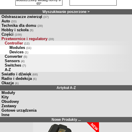
65*
Wyszukiwanie poszerzone >
Odstraszacze zwierząt
(37)
Auto
(33)
Technika dla domu
(28)
Hobby i szkoła
(9)
Części
(108)
Przetwornice i regulatory
(28)
Controller
(12)
Modules
(11)
Devices
(1)
Converter
(5)
Sensors
(4)
Switches
(7)
A-Z
Swiatło i dźwięk
(68)
Radio i dedekcja
(6)
Okazje
(6)
Artykuł A-Z
Moduły
Kity
Obudowy
Zestawy
Gotowe urządzenia
Inne
Nowe Produkty ...