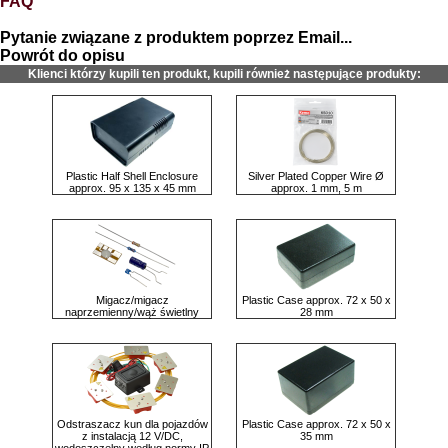
FAQ
Pytanie związane z produktem poprzez Email...
Powrót do opisu
Klienci którzy kupili ten produkt, kupili również następujące produkty:
Plastic Half Shell Enclosure
Silver Plated Copper Wire Ø
approx. 95 x 135 x 45 mm
approx. 1 mm, 5 m
Migacz/migacz
Plastic Case approx. 72 x 50 x
naprzemienny/wąż świetlny
28 mm
Odstraszacz kun dla pojazdów
Plastic Case approx. 72 x 50 x
z instalacją 12 V/DC,
35 mm
wodoszczelny według normy IP