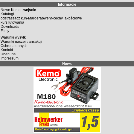
Informacje
Nowe Konto |
wejście
Katalogi
odstraszacz kun-Marderabwehr-cechy jakościowe
kurs lutowania
Downloads
Filmy
Warunki wysyłki
Warunki naszej transakcji
Ochrona danych
Kontakt
Über uns
Impressum
News