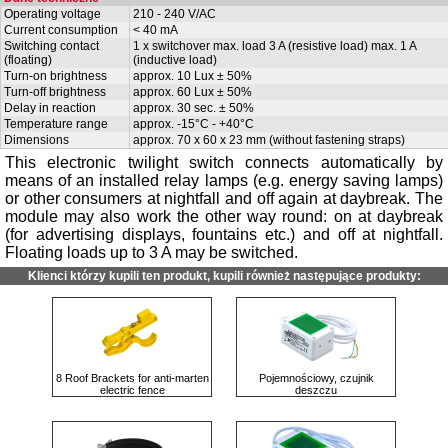
Operating voltage
210 - 240 V/AC
Current consumption
< 40 mA
Switching contact
1 x switchover max. load 3 A (resistive load) max. 1 A
(floating)
(inductive load)
Turn-on brightness
approx. 10 Lux ± 50%
Turn-off brightness
approx. 60 Lux ± 50%
Delay in reaction
approx. 30 sec. ± 50%
Temperature range
approx. -15°C - +40°C
Dimensions
approx. 70 x 60 x 23 mm (without fastening straps)
This electronic twilight switch connects automatically by
means of an installed relay lamps (e.g. energy saving lamps)
or other consumers at nightfall and off again at daybreak. The
module may also work the other way round: on at daybreak
(for advertising displays, fountains etc.) and off at nightfall.
Floating loads up to 3 A may be switched.
Klienci którzy kupili ten produkt, kupili również następujące produkty:
8 Roof Brackets for anti-marten
Pojemnościowy, czujnik
electric fence
deszczu