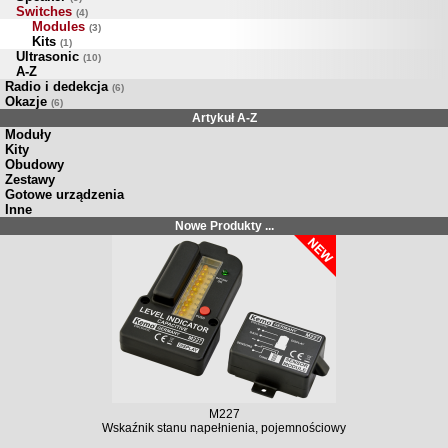
Switches
(4)
Modules
(3)
Kits
(1)
Ultrasonic
(10)
A-Z
Radio i dedekcja
(6)
Okazje
(6)
Artykuł A-Z
Moduły
Kity
Obudowy
Zestawy
Gotowe urządzenia
Inne
Nowe Produkty ...
M227
Wskaźnik stanu napełnienia, pojemnościowy