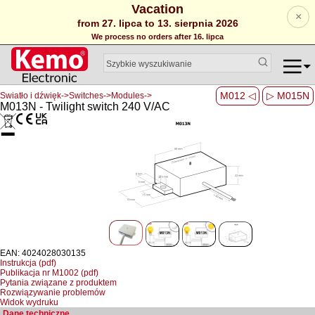
Vacation
×
from 27. lipca to 13. sierpnia 2026
We process no orders after 16. lipca
M012 ◁
▷ M015N
Swiatło i dźwięk->Switches->Modules->
M013N - Twilight switch 240 V/AC
EAN: 4024028030135
Instrukcja (pdf)
Publikacja nr M1002 (pdf)
Pytania związane z produktem
Rozwiązywanie problemów
Widok wydruku
Dane techniczne