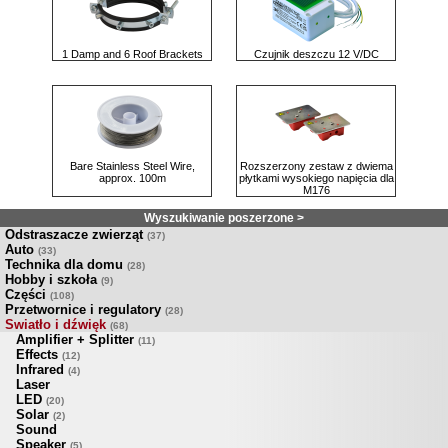
1 Damp and 6 Roof Brackets
Czujnik deszczu 12 V/DC
Bare Stainless Steel Wire,
Rozszerzony zestaw z dwiema
approx. 100m
płytkami wysokiego napięcia dla
M176
Wyszukiwanie poszerzone >
Odstraszacze zwierząt
(37)
Auto
(33)
Technika dla domu
(28)
Hobby i szkoła
(9)
Części
(108)
Przetwornice i regulatory
(28)
Swiatło i dźwięk
(68)
Amplifier + Splitter
(11)
Effects
(12)
Infrared
(4)
Laser
LED
(20)
Solar
(2)
Sound
Speaker
(5)