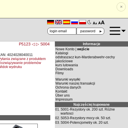
×
🗚
🗛
►
P5123 ◁
▷ S004
Informacje
Nowe Konto |
wejście
Katalogi
EAN: 4024028040011
odstraszacz kun-Marderabwehr-cechy
ytania związane z produktem
jakościowe
Rozwiązywanie problemów
kurs lutowania
Widok wydruku
Downloads
Filmy
Warunki wysyłki
Warunki naszej transakcji
Ochrona danych
Kontakt
Über uns
Impressum
Najczęściej kupowane
01.
S001-Rezystory ok. 200 szt. Różne
wartosci
02.
S053-Rezystory mocy ok. 50 szt.
03.
S004-Potencjometry ok. 20 szt.