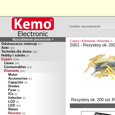
Wyszukiwanie poszerzone >
Części->Elements->Resistor->
Odstraszacze zwierząt
(37)
S001 - Rezystory ok. 200
Auto
(33)
Technika dla domu
(28)
Hobby i szkoła
(9)
Części
(108)
Cases
(36)
Consumables
(24)
Elements
(45)
Motor
Accessories
(4)
Capacitor
(5)
Diodes
Fuse
(1)
ICs
(2)
Inductor
(1)
Rezystory ok. 200 szt. 
LCD
(1)
LED
(18)
Relais
Resistor
(3)