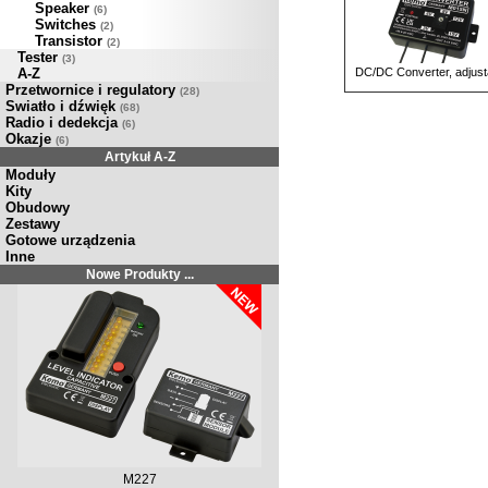
Speaker
(6)
Switches
(2)
Transistor
(2)
Tester
(3)
A-Z
DC/DC Converter, adjust
Przetwornice i regulatory
(28)
Swiatło i dźwięk
(68)
Radio i dedekcja
(6)
Okazje
(6)
Artykuł A-Z
Moduły
Kity
Obudowy
Zestawy
Gotowe urządzenia
Inne
Nowe Produkty ...
M227