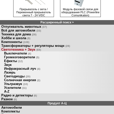
Прерыватель c вета /
Модуль фaзовой связи для
Пeрeмeнный прерыватель
оборудования PLC (Powerline
света 7 - 24 V/DC
Comunikation)
Расширенный поиск >
Отпугиватель животных
(37)
Всё для автомобиля
(33)
Техника для дома
(28)
Хобби и школа
(9)
Компоненты
(108)
Трансформаторы + регуляторы мощн
(28)
Светотехника + Звук
(68)
Выключатели
(4)
Громкоговорители
(5)
Ефекты
(12)
Звук
Инфракрасный луч
(4)
Лазерь
Светодиоды
(20)
Солнечная енергия
(2)
Ультразвук
(10)
Усилители
(11)
A-Z
Радио и детекторы
(6)
Разное
(6)
Продукт A-Ц
Автомобили
Комплекты