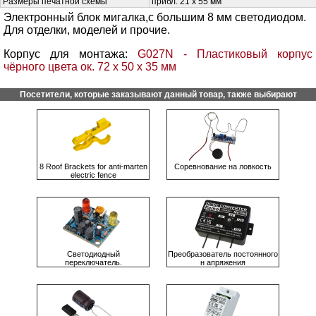
Размеры печатной схемы
прибл. 21 х 55 мм
Электронный блок мигалка,с большим 8 мм светодиодом.
Для отделки, моделей и прочие.
Корпус для монтажа:
G027N - Пластиковый корпус
чёрного цвета ок. 72 х 50 х 35 мм
Посетители, которые заказывают данный товар, также выбирают
8 Roof Brackets for anti-marten
Сорeвновaниe нa ловкость
electric fence
Светодиодный
Преобразователь постоянного
переключатель.
н апряжения