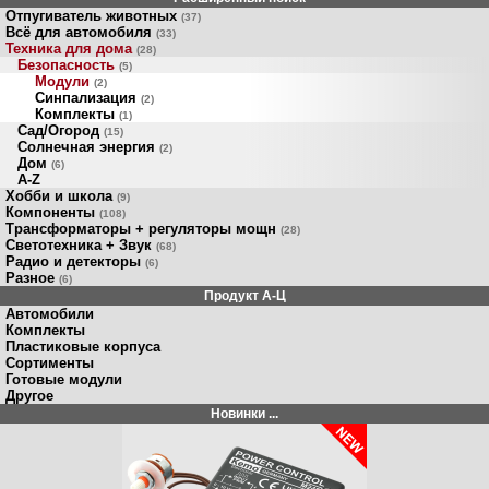
Отпугиватель животных
(37)
Всё для автомобиля
(33)
Техника для дома
(28)
Безопасность
(5)
Модули
(2)
Синпализация
(2)
Комплекты
(1)
Сад/Огород
(15)
Солнечная энергия
(2)
Дом
(6)
A-Z
Хобби и школа
(9)
Компоненты
(108)
Трансформаторы + регуляторы мощн
(28)
Светотехника + Звук
(68)
Радио и детекторы
(6)
Разное
(6)
Продукт A-Ц
Автомобили
Комплекты
Пластиковые корпуса
Сортименты
Готовые модули
Другое
Новинки ...