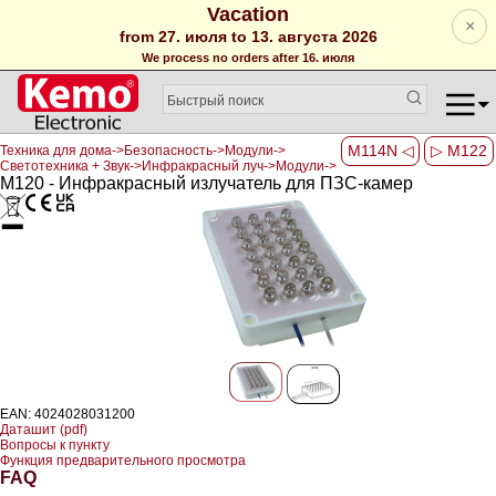
Vacation
×
from 27. июля to 13. августа 2026
We process no orders after 16. июля
M114N ◁
▷ M122
Техника для дома->Безопасность->Модули->
Светотехника + Звук->Инфракрасный луч->Модули->
M120 - Инфракрасный излучатель для ПЗС-камер
EAN: 4024028031200
Даташит (pdf)
Вопросы к пункту
Функция предварительного просмотра
FAQ