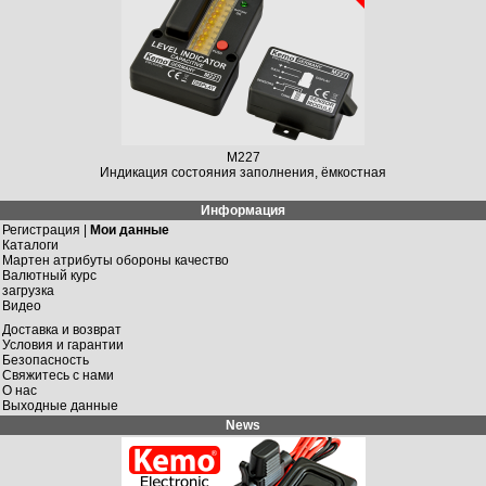
M227
Индикация состояния заполнения, ёмкостная
Информация
Регистрация |
Мои данные
Каталоги
Мартен атрибуты обороны качество
Валютный курс
загрузка
Видео
Доставка и возврат
Условия и гарантии
Безопасность
Свяжитесь с нами
О нас
Выходные данные
News