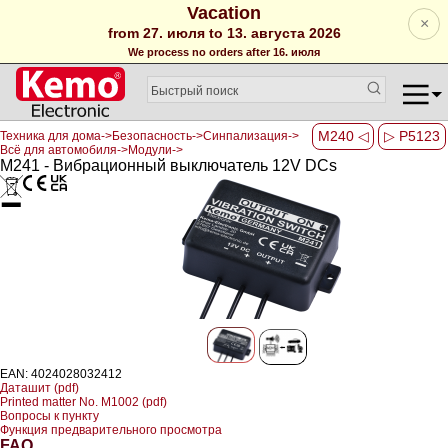
Vacation
×
from 27. июля to 13. августа 2026
We process no orders after 16. июля
M240 ◁
▷ P5123
Техника для дома->Безопасность->Синпализация->
Всё для автомобиля->Модули->
M241 - Вибрационный выключатель 12V DCs
EAN: 4024028032412
Даташит (pdf)
Printed matter No. M1002 (pdf)
Вопросы к пункту
Функция предварительного просмотра
FAQ