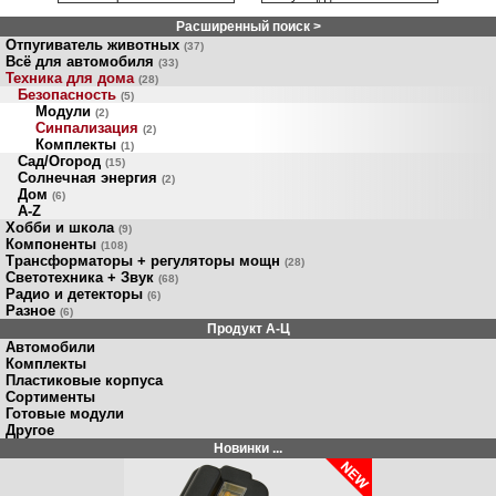
Расширенный поиск >
Отпугиватель животных
(37)
Всё для автомобиля
(33)
Техника для дома
(28)
Безопасность
(5)
Модули
(2)
Синпализация
(2)
Комплекты
(1)
Сад/Огород
(15)
Солнечная энергия
(2)
Дом
(6)
A-Z
Хобби и школа
(9)
Компоненты
(108)
Трансформаторы + регуляторы мощн
(28)
Светотехника + Звук
(68)
Радио и детекторы
(6)
Разное
(6)
Продукт A-Ц
Автомобили
Комплекты
Пластиковые корпуса
Сортименты
Готовые модули
Другое
Новинки ...