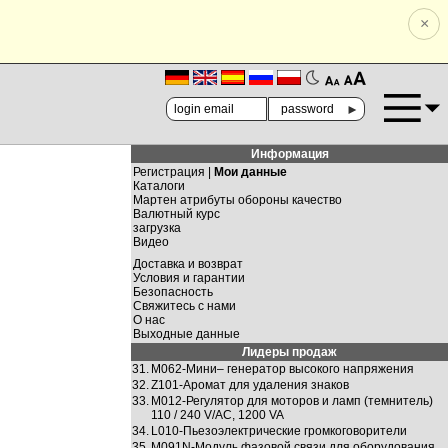
×
🗚
🗛
►
Информация
Регистрация |
Мои данные
Каталоги
Мартен атрибуты обороны качество
Валютный курс
загрузка
Видео
Доставка и возврат
Условия и гарантии
Безопасность
Свяжитесь с нами
О нас
Выходные данные
Лидеры продаж
31.
M062-Мини– гeнeрaтор высокого нaпряжeния
32.
Z101-Аромат для удаления знаков
33.
M012-Регулятор для моторов и ламп (темнитель)
110 / 240 V/AC, 1200 VA
34.
L010-Пьезоэлектрические громкоговорители
35.
M091N-Модуль фaзовой связи для оборудования