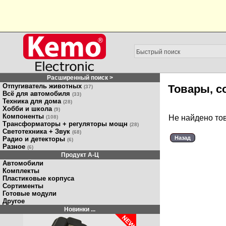
Расширенный поиск >
Отпугиватель животных
Товары, с
(37)
Всё для автомобиля
(33)
Техника для дома
(28)
Хобби и школа
(9)
Компоненты
Не найдено то
(108)
Трансформаторы + регуляторы мощн
(28)
Светотехника + Звук
(68)
Назад
Радио и детекторы
(6)
Разное
(6)
Продукт A-Ц
Автомобили
Комплекты
Пластиковые корпуса
Сортименты
Готовые модули
Другое
Новинки ...