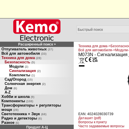
Расширенный поиск >
Техника для дома->Безопасно
Отпугиватель животных
(37)
Всё для автомобиля->Модули
Всё для автомобиля
(33)
M073N - Сигнализация 
Техника для дома
(28)
Безопасность
(5)
Модули
(2)
Синпализация
(2)
Комплекты
(1)
Сад/Огород
(15)
Солнечная энергия
(2)
Дом
(6)
A-Z
Хобби и школа
(9)
Компоненты
(108)
Трансформаторы + регуляторы
мощн
(28)
Светотехника + Звук
EAN: 4024028030739
(68)
Радио и детекторы
Даташит (pdf)
(6)
Вопросы к пункту
Разное
(6)
Часто задаваемые вопросы
Продукт A-Ц