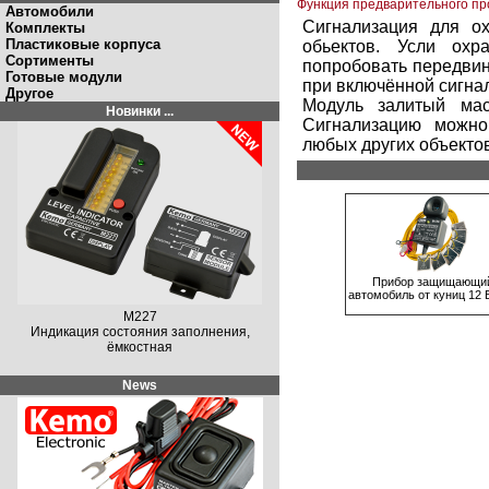
Функция предварительного п
Автомобили
Сигнализация для о
Комплекты
Пластиковые корпуса
обьектов. Усли охр
Сортименты
попробовать передвин
Готовые модули
при включённой сигнал
Другое
Модуль залитый мас
Новинки ...
Сигнализацию можно
любых других объектов
Прибор защищающи
автомобиль от куниц 12 
M227
Индикация состояния заполнения,
ёмкостная
News