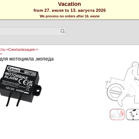
Vacation
from 27. июля to 13. августа 2026
We process no orders after 16. июля
сть->Синпализация->
->
для мотоцикла ,мопеда