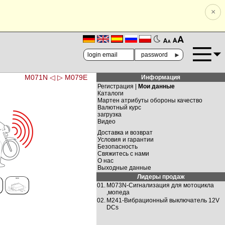
×
🗚
🗛
►
M071N ◁
▷ M079E
Информация
Регистрация |
Мои данные
Каталоги
Мартен атрибуты обороны качество
Валютный курс
загрузка
Видео
Доставка и возврат
Условия и гарантии
Безопасность
Свяжитесь с нами
О нас
Выходные данные
Лидеры продаж
01.
M073N-Сигнализация для мотоцикла
,мопеда
02.
M241-Вибрационный выключатель 12V
DCs