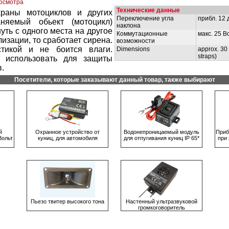
росмотра
Технические данные
храны мотоциклов и других
Переключение угла
прибл. 12 
аняемый обьект (мотоцикл)
наклона
уть с одного места на другое
Коммутационные
макс. 25 В
изации, то сработает сирена.
возможности
тикой и не боится влаги.
Dimensions
approx. 30 
straps)
 использовать для защиты
.
Посетители, которые заказывают данный товар, также выбирают
й
Охранное устройство от
Водонeпроницаемый модуль
Приб
Вольт
куниц, для автомобиля
для отпугивaния куниц IP 65*
при
Пьезо твитер высокого тона
Настенный ультразвуковой
громкоговоритель