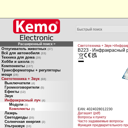
Расширенный поиск >
Светотехника + Звук->Инфрак
Отпугиватель животных
(37)
B223 - Инфракрасный 
Всё для автомобиля
(33)
Техника для дома
(28)
Хобби и школа
(9)
Компоненты
(107)
Трансформаторы + регуляторы
мощн
(28)
Светотехника + Звук
(68)
Выключатели
(4)
Громкоговорители
(5)
Ефекты
(12)
Звук
Инфракрасный луч
(4)
Модули
(1)
Комплекты
EAN: 4024028012230
(3)
Лазерь
Даташит (pdf)
Светодиоды
Вопросы к пункту
(20)
Часто задаваемые вопросы
Солнечная енергия
(2)
Функция предварительного п
Ультразвук
(10)