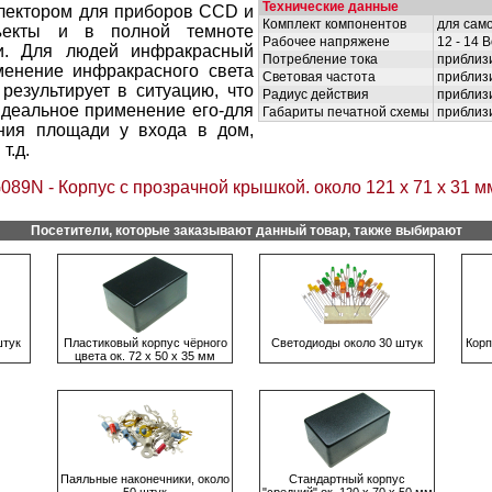
Технические данные
ектором для приборов CCD и
Комплект компонентов
для сам
ъекты и в полной темноте
Рабочее напряжене
12 - 14 
и. Для людей инфракрасный
Потребление тока
приблиз
менение инфракрасного света
Световая частота
приблизи
результирует в ситуацию, что
Радиус действия
приблиз
Идеальное применение его-для
Габариты печатной схемы
приблизи
ния площади у входа в дом,
т.д.
089N - Корпус с прозрачной крышкой. около 121 х 71 х 31 м
Посетители, которые заказывают данный товар, также выбирают
штук
Пластиковый корпус чёрного
Светодиоды около 30 штук
Корп
цвета ок. 72 х 50 х 35 мм
Паяльные наконечники, около
Стандартный корпус