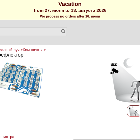
Vacation
from 27. июля to 13. августа 2026
We process no orders after 16. июля
расный луч->Комплекты->
рефлектор
росмотра