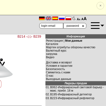
×
🗚
🗛
►
B214 ◁
▷ B239
Информация
Регистрация |
Мои данные
Каталоги
Мартен атрибуты обороны качество
Валютный курс
загрузка
Видео
Доставка и возврат
Условия и гарантии
Безопасность
Свяжитесь с нами
О нас
Выходные данные
Лидеры продаж
01.
B062-Инфракрасный световой барьер -
макс. прибл. 18 м
02.
B195-Инфракрасный детектор
03.
B223-Инфракрасный рефлектор