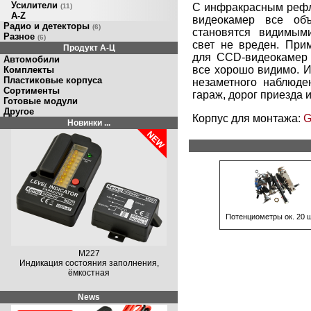
Усилители
С инфракрасным рефл
(11)
A-Z
видеокамер все об
Радио и детекторы
(6)
становятся видимым
Разное
(6)
свет не вреден. При
Продукт A-Ц
для CCD-видеокамер 
Автомобили
все хорошо видимо. 
Комплекты
Пластиковые корпуса
незаметного наблюде
Сортименты
гараж, дорог приезда и 
Готовые модули
Другое
Корпус для монтажа:
G
Новинки ...
Потенциометры ок. 20 
M227
Индикация состояния заполнения,
ёмкостная
News