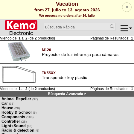
Vacation
×
from 27. julio to 13. agosto 2026
We process no orders after 16. julio
Viendo del
1
al
2
(de
2
productos)
Páginas de Resultados:
1
M120
Proyector de luz infrarroja para cámaras
TK55XX
Transponder key plastic
Viendo del
1
al
2
(de
2
productos)
Páginas de Resultados:
1
Búsqueda Avanzada >
Animal Repeller
(37)
Car
(33)
House
(28)
Hobby & School
(9)
Components
(108)
Controller
(28)
Light+Sound
(68)
Radio & detection
(6)