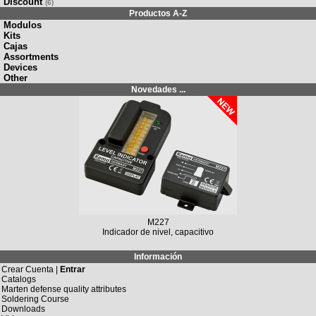
Discount
(6)
Productos A-Z
Modulos
Kits
Cajas
Assortments
Devices
Other
Novedades ...
M227
Indicador de nivel, capacitivo
Información
Crear Cuenta |
Entrar
Catalogs
Marten defense quality attributes
Soldering Course
Downloads