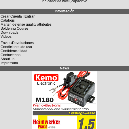
Indicador de nivel, capacitivo
Información
Crear Cuenta |
Entrar
Catalogs
Marten defense quality attributes
Soldering Course
Downloads
Videos
Envios/Devoluciones
Condiciones de uso
Confidencialidad
Contactenos
About us
Impressum
News