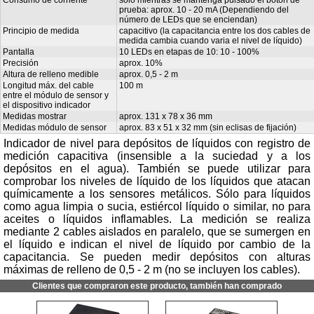
prueba: aprox. 10 - 20 mA (Dependiendo del
número de LEDs que se enciendan)
Principio de medida
capacitivo (la capacitancia entre los dos cables de
medida cambia cuando varia el nivel de líquido)
Pantalla
10 LEDs en etapas de 10: 10 - 100%
Precisión
aprox. 10%
Altura de relleno medible
aprox. 0,5 - 2 m
Longitud máx. del cable
100 m
entre el módulo de sensor y
el dispositivo indicador
Medidas mostrar
aprox. 131 x 78 x 36 mm
Medidas módulo de sensor
aprox. 83 x 51 x 32 mm (sin eclisas de fijación)
Indicador de nivel para depósitos de líquidos con registro de
medición capacitiva (insensible a la suciedad y a los
depósitos en el agua). También se puede utilizar para
comprobar los niveles de líquido de los líquidos que atacan
químicamente a los sensores metálicos. Sólo para líquidos
como agua limpia o sucia, estiércol líquido o similar, no para
aceites o líquidos inflamables. La medición se realiza
mediante 2 cables aislados en paralelo, que se sumergen en
el líquido e indican el nivel de líquido por cambio de la
capacitancia. Se pueden medir depósitos con alturas
máximas de relleno de 0,5 - 2 m (no se incluyen los cables).
Clientes que compraron este producto, también han comprado