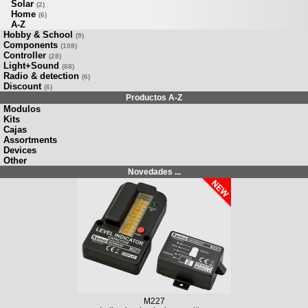
Solar
(2)
Home
(6)
A-Z
Hobby & School
(9)
Components
(108)
Controller
(28)
Light+Sound
(68)
Radio & detection
(6)
Discount
(6)
Productos A-Z
Modulos
Kits
Cajas
Assortments
Devices
Other
Novedades ...
M227