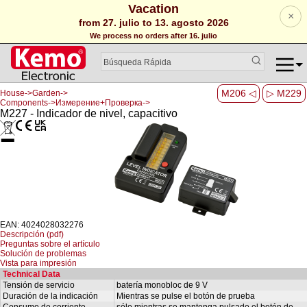
Vacation
×
from 27. julio to 13. agosto 2026
We process no orders after 16. julio
M206 ◁
▷ M229
House->Garden->
Components->Измерение+Проверка->
M227 - Indicador de nivel, capacitivo
EAN: 4024028032276
Descripción (pdf)
Preguntas sobre el artículo
Solución de problemas
Vista para impresión
Technical Data
Tensión de servicio
batería monobloc de 9 V
Duración de la indicación
Mientras se pulse el botón de prueba
Consumo de corriente
sólo mientras se mantenga pulsado el botón de