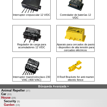
Interruptor crepuscular 12 V/DC
Controlador de baterías 12
V/DC
Regulador de carga para
Aparato para cercados de pasto
acumuladores 12 V/DC
- dispositivo de alta tensión para
cercados eléctricos
Interruptor maestro/esclavo 230
8 Roof Brackets for anti-marten
V/AC (400 V/AC)
electric fence
Búsqueda Avanzada >
Animal Repeller
(37)
Car
(33)
House
(28)
Security
(5)
Garden
(15)