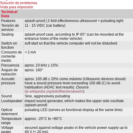
Solución de problemas
Vista para impresión
Technical
Data
Features
splash-proof | 2-fold effectiveness ultrasound + pulsating light
Tensión de
11 - 15 V/DC (car battery)
servicio
Sealing
splash-proof case, according to IP 65* (can be mounted at the
entrance holes of the motor vehicle)
Switch-on
soft start so that the vehicle computer will not be disturbed
function
Consumo de
< 2 mA
corriente
medio
Frecuencia
aprox. 23 kHz ± 15%
Ángulo de
aprox. 160°
radiación
Acoustic
aprox. 105 dB ± 20% como máximo (Ultrasonic devices should
pressure
have a sound pressure level exceeding 100 dB (C) to avoid
habituation (ADAC test results). (Source
de.wikipedia.org/wiki/Marderabwehr
)
Sound
Sine, aggressively pulsating
Loudspeaker
impact sound generator, which makes the upper side oscillate
(splash-proof)
Optical
pulsating LED (serves as functional display at the same time)
determent
Temperature
approx. -25°C to +80°C
range
Voltage
secured against voltage peaks in the vehicle power supply up to
peaks
40 V (< 20 ms)