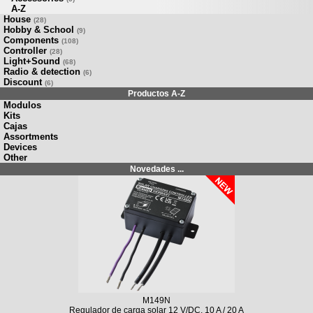
A-Z
House
(28)
Hobby & School
(9)
Components
(108)
Controller
(28)
Light+Sound
(68)
Radio & detection
(6)
Discount
(6)
Productos A-Z
Modulos
Kits
Cajas
Assortments
Devices
Other
Novedades ...
M149N
Regulador de carga solar 12 V/DC, 10 A / 20 A