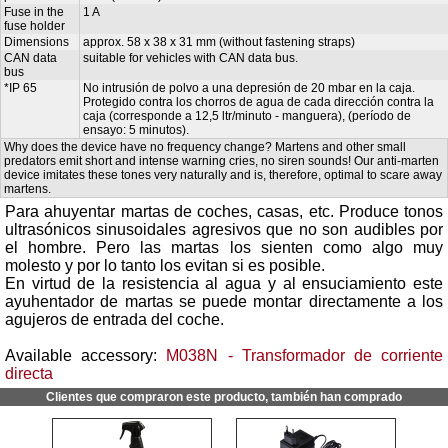
Fuse in the
1 A
fuse holder
Dimensions
approx. 58 x 38 x 31 mm (without fastening straps)
CAN data
suitable for vehicles with CAN data bus.
bus
*IP 65
No intrusión de polvo a una depresión de 20 mbar en la caja.
Protegido contra los chorros de agua de cada dirección contra la
caja (corresponde a 12,5 ltr/minuto - manguera), (período de
ensayo: 5 minutos).
Why does the device have no frequency change? Martens and other small
predators emit short and intense warning cries, no siren sounds! Our anti-marten
device imitates these tones very naturally and is, therefore, optimal to scare away
martens.
Para ahuyentar martas de coches, casas, etc. Produce tonos
ultrasónicos sinusoidales agresivos que no son audibles por
el hombre. Pero las martas los sienten como algo muy
molesto y por lo tanto los evitan si es posible.
En virtud de la resistencia al agua y al ensuciamiento este
ayuhentador de martas se puede montar directamente a los
agujeros de entrada del coche.
Available accessory:
M038N - Transformador de corriente
directa
Clientes que compraron este producto, también han comprado