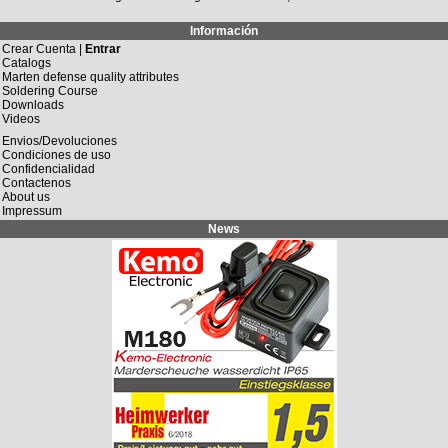
Información
Crear Cuenta |
Entrar
Catalogs
Marten defense quality attributes
Soldering Course
Downloads
Videos
Envios/Devoluciones
Condiciones de uso
Confidencialidad
Contactenos
About us
Impressum
News