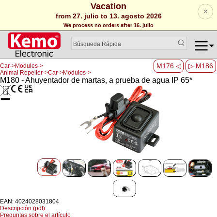
Vacation
×
from 27. julio to 13. agosto 2026
We process no orders after 16. julio
M176 ◁
▷ M186
Car->Modules->
Animal Repeller->Car->Modulos->
M180 - Ahuyentador de martas, a prueba de agua IP 65*
EAN: 4024028031804
Descripción (pdf)
Preguntas sobre el artículo