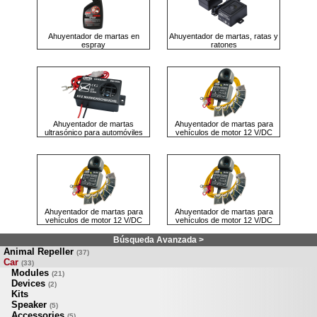
Ahuyentador de martas en
Ahuyentador de martas, ratas y
espray
ratones
Ahuyentador de martas
Ahuyentador de martas para
ultrasónico para automóviles
vehículos de motor 12 V/DC
Ahuyentador de martas para
Ahuyentador de martas para
vehículos de motor 12 V/DC
vehículos de motor 12 V/DC
Búsqueda Avanzada >
Animal Repeller
(37)
Car
(33)
Modules
(21)
Devices
(2)
Kits
Speaker
(5)
Accessories
(5)