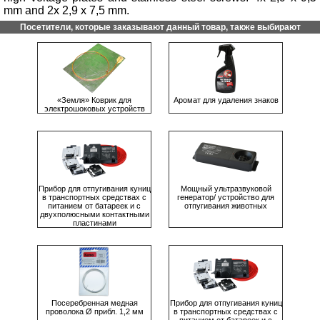
mm and 2x 2,9 x 7,5 mm.
Посетители, которые заказывают данный товар, также выбирают
«Земля» Коврик для
Аромат для удаления знаков
электрошоковых устройств
Прибор для отпугивания куниц
Мощный ультрaзвуковой
в транспортных средствах с
гeнeрaтор/ устройство для
питанием от батареек и с
отпугивания животных
двухполюсными контактными
пластинами
Посеребренная медная
Прибор для отпугивания куниц
проволока Ø прибл. 1,2 мм
в транспортных средствах с
питанием от батареек и с