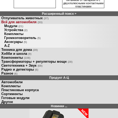
двухполюсными контактными
пластинами
Расширенный поиск >
Отпугиватель животных
(37)
Всё для автомобиля
(33)
Модули
(21)
Устройства
(2)
Комплекты
Громкоговоритель
(5)
Аксесуары
(5)
A-Z
Техника для дома
(28)
Хобби и школа
(9)
Компоненты
(108)
Трансформаторы + регуляторы мощн
(28)
Светотехника + Звук
(68)
Радио и детекторы
(6)
Разное
(6)
Продукт A-Ц
Автомобили
Комплекты
Пластиковые корпуса
Сортименты
Готовые модули
Другое
Новинки ...