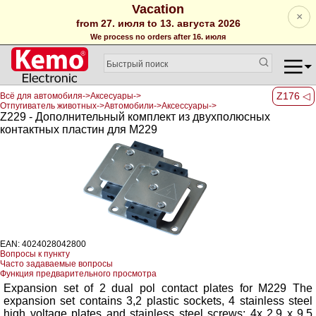
Vacation
×
from 27. июля to 13. августа 2026
We process no orders after 16. июля
Z176 ◁
Всё для автомобиля->Аксесуары->
Отпугиватель животных->Автомобили->Аксессуары->
Z229 - Дополнительный комплект из двухполюсных
контактных пластин для M229
EAN: 4024028042800
Вопросы к пункту
Часто задаваемые вопросы
Функция предварительного просмотра
Expansion set of 2 dual pol contact plates for M229 The
expansion set contains 3,2 plastic sockets, 4 stainless steel
high voltage plates and stainless steel screws: 4x 2,9 x 9,5