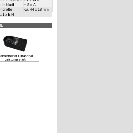
tbelastbarkeit
3 A / 30 V
dlichkeit
< 5 mA
engröße
ca. 44 x 18 mm
t 1 x EIN
t:
iervertreiber Ultraschall
Leistungsstark