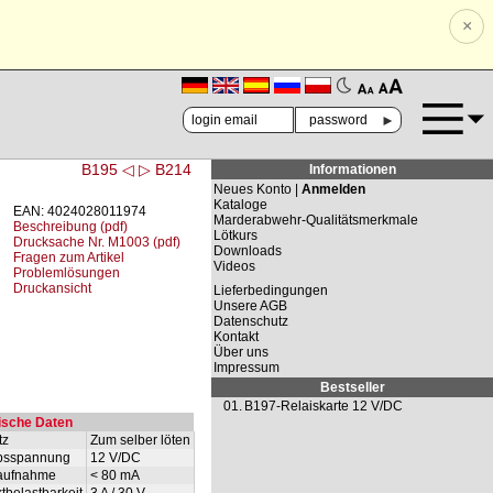
×
🗚
🗛
►
B195 ◁
▷ B214
Informationen
Neues Konto |
Anmelden
Kataloge
EAN: 4024028011974
Marderabwehr-Qualitätsmerkmale
Beschreibung (pdf)
Lötkurs
Drucksache Nr. M1003 (pdf)
Downloads
Fragen zum Artikel
Videos
Problemlösungen
Druckansicht
Lieferbedingungen
Unsere AGB
Datenschutz
Kontakt
Über uns
Impressum
Bestseller
01.
B197-Relaiskarte 12 V/DC
ische Daten
tz
Zum selber löten
ebsspannung
12 V/DC
aufnahme
< 80 mA