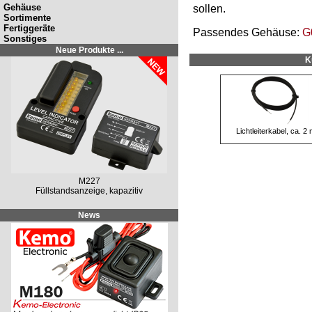
Gehäuse
sollen.
Sortimente
Fertiggeräte
Passendes Gehäuse:
G
Sonstiges
Neue Produkte ...
K
Lichtleiterkabel, ca. 2
M227
Füllstandsanzeige, kapazitiv
News