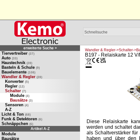
erweiterte Suche >
Wandler & Regler->Schalter->B
Tiervertreiber
(37)
B197 - Relaiskarte 12 V
Auto
(33)
Haustechnik
(28)
Basteln & Schule
(9)
Bauelemente
(108)
Wandler & Regler
(28)
Konverter
(5)
Regler
(12)
Schalter
(7)
Module
(4)
Bausätze
(3)
Sensoren
(4)
A-Z
Licht & Ton
(68)
Funk & Detektoren
(6)
Diese Relaiskarte ka
Schnäppchen
(6)
werden und schaltet dan
Artikel A-Z
als Schaltverstärker fü
Module
haben und über den R
Bausätze