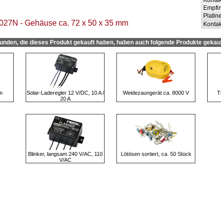
Kontak
Empfin
Platin
027N - Gehäuse ca. 72 x 50 x 35 mm
Kontak
unden, die dieses Produkt gekauft haben, haben auch folgende Produkte gekauf
 m
Solar-Laderegler 12 V/DC, 10 A /
Weidezaungerät ca. 8000 V
T
20 A
Blinker, langsam 240 V/AC, 110
Lötösen sortiert, ca. 50 Stück
V/AC