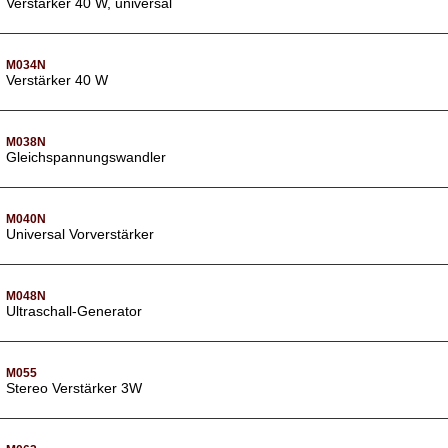
Verstärker 40 W, universal
M034N
Verstärker 40 W
M038N
Gleichspannungswandler
M040N
Universal Vorverstärker
M048N
Ultraschall-Generator
M055
Stereo Verstärker 3W