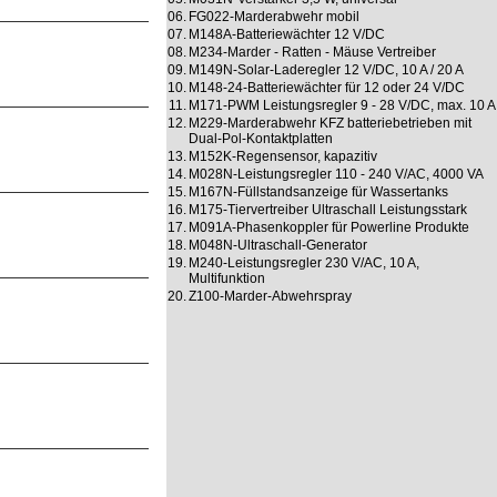
06.
FG022-Marderabwehr mobil
07.
M148A-Batteriewächter 12 V/DC
08.
M234-Marder - Ratten - Mäuse Vertreiber
09.
M149N-Solar-Laderegler 12 V/DC, 10 A / 20 A
10.
M148-24-Batteriewächter für 12 oder 24 V/DC
11.
M171-PWM Leistungsregler 9 - 28 V/DC, max. 10 A
12.
M229-Marderabwehr KFZ batteriebetrieben mit
Dual-Pol-Kontaktplatten
13.
M152K-Regensensor, kapazitiv
14.
M028N-Leistungsregler 110 - 240 V/AC, 4000 VA
15.
M167N-Füllstandsanzeige für Wassertanks
16.
M175-Tiervertreiber Ultraschall Leistungsstark
17.
M091A-Phasenkoppler für Powerline Produkte
18.
M048N-Ultraschall-Generator
19.
M240-Leistungsregler 230 V/AC, 10 A,
Multifunktion
20.
Z100-Marder-Abwehrspray