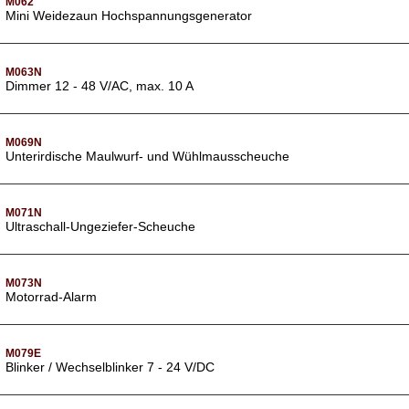
M062
Mini Weidezaun Hochspannungsgenerator
M063N
Dimmer 12 - 48 V/AC, max. 10 A
M069N
Unterirdische Maulwurf- und Wühlmausscheuche
M071N
Ultraschall-Ungeziefer-Scheuche
M073N
Motorrad-Alarm
M079E
Blinker / Wechselblinker 7 - 24 V/DC