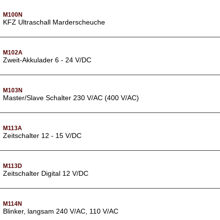
M100N
KFZ Ultraschall Marderscheuche
M102A
Zweit-Akkulader 6 - 24 V/DC
M103N
Master/Slave Schalter 230 V/AC (400 V/AC)
M113A
Zeitschalter 12 - 15 V/DC
M113D
Zeitschalter Digital 12 V/DC
M114N
Blinker, langsam 240 V/AC, 110 V/AC