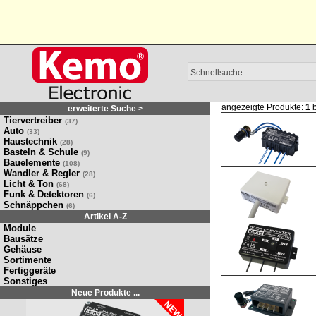
angezeigte Produkte:
1
b
erweiterte Suche >
Tiervertreiber
(37)
Auto
(33)
Haustechnik
(28)
Basteln & Schule
(9)
Bauelemente
(108)
Wandler & Regler
(28)
Licht & Ton
(68)
Funk & Detektoren
(6)
Schnäppchen
(6)
Artikel A-Z
Module
Bausätze
Gehäuse
Sortimente
Fertiggeräte
Sonstiges
Neue Produkte ...