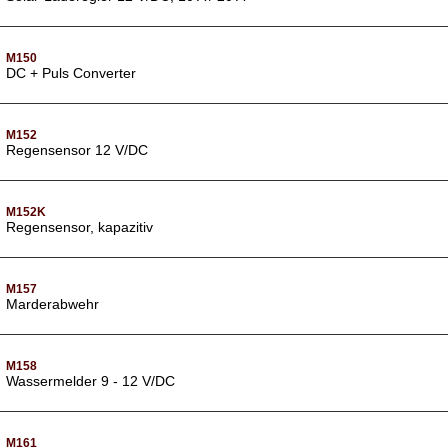
M150
DC + Puls Converter
M152
Regensensor 12 V/DC
M152K
Regensensor, kapazitiv
M157
Marderabwehr
M158
Wassermelder 9 - 12 V/DC
M161