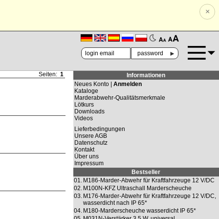
×
🗚
🗛
►
Seiten:
1
Informationen
Neues Konto |
Anmelden
Kataloge
Marderabwehr-Qualitätsmerkmale
Lötkurs
Downloads
Videos
Lieferbedingungen
Unsere AGB
Datenschutz
Kontakt
Über uns
Impressum
Bestseller
01.
M186-Marder-Abwehr für Kraftfahrzeuge 12 V/DC
02.
M100N-KFZ Ultraschall Marderscheuche
03.
M176-Marder-Abwehr für Kraftfahrzeuge 12 V/DC,
wasserdicht nach IP 65*
04.
M180-Marderscheuche wasserdicht IP 65*
05.
M031N-Verstärker 3,5 W, universal