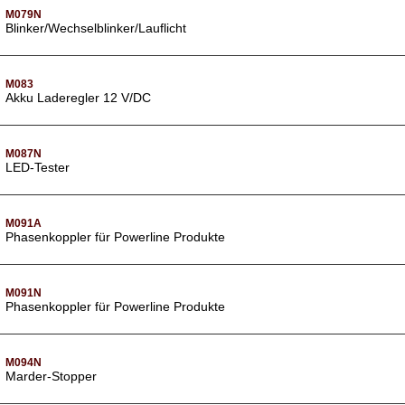
M079N
Blinker/Wechselblinker/Lauflicht
M083
Akku Laderegler 12 V/DC
M087N
LED-Tester
M091A
Phasenkoppler für Powerline Produkte
M091N
Phasenkoppler für Powerline Produkte
M094N
Marder-Stopper