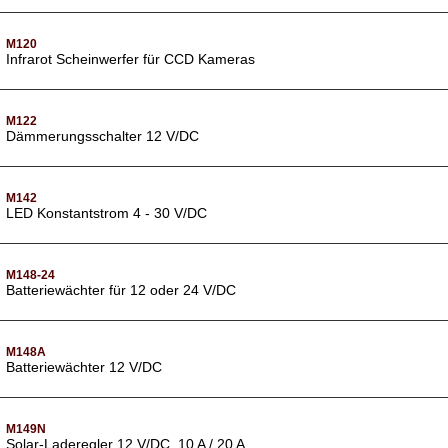
M120
Infrarot Scheinwerfer für CCD Kameras
M122
Dämmerungsschalter 12 V/DC
M142
LED Konstantstrom 4 - 30 V/DC
M148-24
Batteriewächter für 12 oder 24 V/DC
M148A
Batteriewächter 12 V/DC
M149N
Solar-Laderegler 12 V/DC, 10 A / 20 A