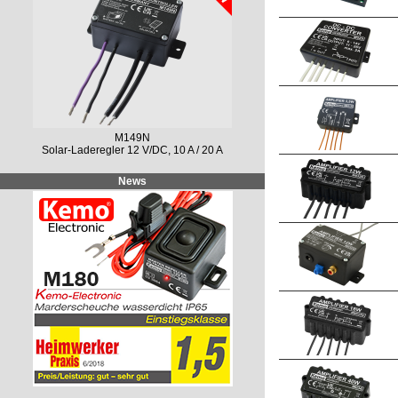
M240
Leistungsregler 230 V/AC, 10 A, Multifunktion
News