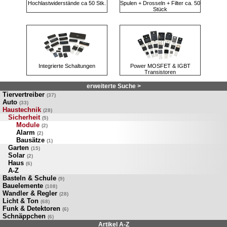
Hochlastwiderstände ca 50 Stk.
Spulen + Drosseln + Filter ca. 50
Stück
Integrierte Schaltungen
Power MOSFET & IGBT
Transistoren
erweiterte Suche >
Tiervertreiber
(37)
Auto
(33)
Haustechnik
(28)
Sicherheit
(5)
Module
(2)
Alarm
(2)
Bausätze
(1)
Garten
(15)
Solar
(2)
Haus
(6)
A-Z
Basteln & Schule
(9)
Bauelemente
(108)
Wandler & Regler
(28)
Licht & Ton
(68)
Funk & Detektoren
(6)
Schnäppchen
(6)
Artikel A-Z