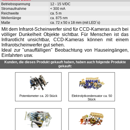
Betriebsspannung
12 - 15 V/DC
Stromaufnahme
< 300 mA
Reichweite
ca. 5 m
Wellenlänge
ca. 875 nm
Maße
ca. 72 x 50 x 18 mm (mit LED´s)
Mit dem Infrarot-Scheinwerfer sind für CCD-Kameras auch bei
völliger Dunkelheit Objekte sichtbar. Für Menschen ist das
Infrarotlicht unsichtbar, CCD-Kameras können mit einem
Infrarotscheinwerfer gut sehen.
Ideal zur "unauffälligen" Beobachtung von Hauseingängen,
Einfahrten usw.
Kunden, die dieses Produkt gekauft haben, haben auch folgende Produkte
gekauft:
Potentiometer ca. 20 Stück
Elektrolytkondensator ca. 50
Stück