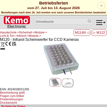
Betriebsferien
×
vom 27. Juli bis 13. August 2026
Bestellungen nach dem 16. Juli werden erst nach unseren Betriebsferien bearbeitet
M114N ◁
▷ M122
Haustechnik->Sicherheit->Module->
Licht & Ton->Infrarot->Module->
M120 - Infrarot Scheinwerfer für CCD Kameras
EAN: 4024028031200
Beschreibung (pdf)
Fragen zum Artikel
Problemlösungen
Druckansicht
Technische Daten