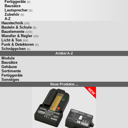
Fertiggeräte
(2)
Bausätze
Lautsprecher
(5)
Zubehör
(5)
A-Z
Haustechnik
(28)
Basteln & Schule
(9)
Bauelemente
(108)
Wandler & Regler
(28)
Licht & Ton
(68)
Funk & Detektoren
(6)
Schnäppchen
(6)
Artikel A-Z
Module
Bausätze
Gehäuse
Sortimente
Fertiggeräte
Sonstiges
Neue Produkte ...