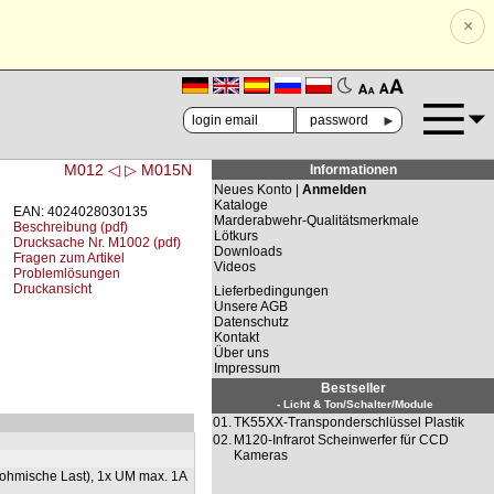
×
🗚
🗛
►
M012 ◁
▷ M015N
Informationen
Neues Konto |
Anmelden
Kataloge
EAN: 4024028030135
Marderabwehr-Qualitätsmerkmale
Beschreibung (pdf)
Lötkurs
Drucksache Nr. M1002 (pdf)
Downloads
Fragen zum Artikel
Videos
Problemlösungen
Druckansicht
Lieferbedingungen
Unsere AGB
Datenschutz
Kontakt
Über uns
Impressum
Bestseller
- Licht & Ton/Schalter/Module
01.
TK55XX-Transponderschlüssel Plastik
02.
M120-Infrarot Scheinwerfer für CCD
Kameras
ohmische Last), 1x UM max. 1A