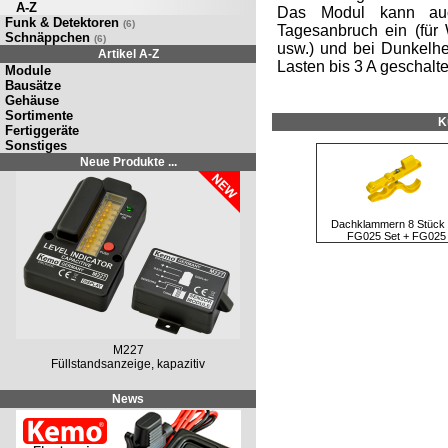
A-Z
Das Modul kann auc
Funk & Detektoren
(6)
Tagesanbruch ein (für
Schnäppchen
(6)
usw.) und bei Dunkelhei
Artikel A-Z
Lasten bis 3 A geschalt
Module
Bausätze
Gehäuse
Sortimente
K
Fertiggeräte
Sonstiges
Neue Produkte ...
Dachklammern 8 Stück 
FG025 Set + FG025
M227
Füllstandsanzeige, kapazitiv
News