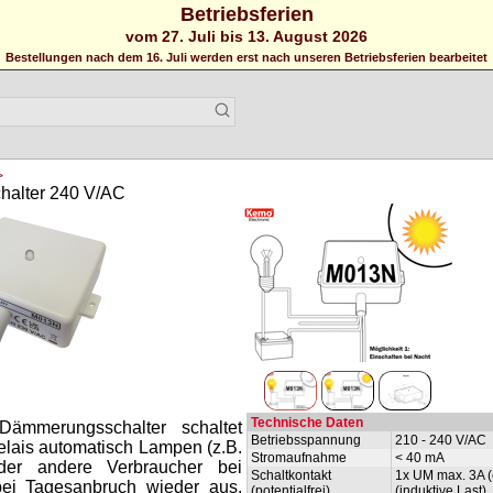
Betriebsferien
vom 27. Juli bis 13. August 2026
Bestellungen nach dem 16. Juli werden erst nach unseren Betriebsferien bearbeitet
>
alter 240 V/AC
Technische Daten
 Dämmerungsschalter schaltet
Betriebsspannung
210 - 240 V/AC
elais automatisch Lampen (z.B.
Stromaufnahme
< 40 mA
der andere Verbraucher bei
Schaltkontakt
1x UM max. 3A (
i Tagesanbruch wieder aus.
(potentialfrei)
(induktive Last)