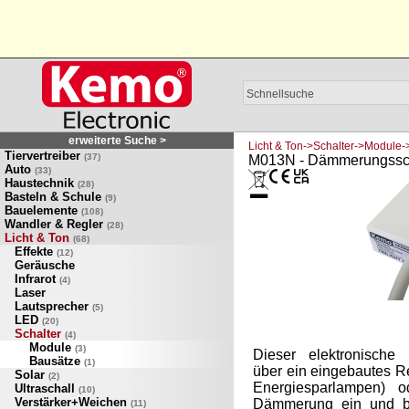
erweiterte Suche >
Licht & Ton->Schalter->Module-
Tiervertreiber
(37)
M013N - Dämmerungssch
Auto
(33)
Haustechnik
(28)
Basteln & Schule
(9)
Bauelemente
(108)
Wandler & Regler
(28)
Licht & Ton
(68)
Effekte
(12)
Geräusche
Infrarot
(4)
Laser
Lautsprecher
(5)
LED
(20)
Schalter
(4)
Module
(3)
Dieser elektronische
Bausätze
(1)
über ein eingebautes R
Solar
(2)
Energiesparlampen) o
Ultraschall
(10)
Verstärker+Weichen
Dämmerung ein und be
(11)