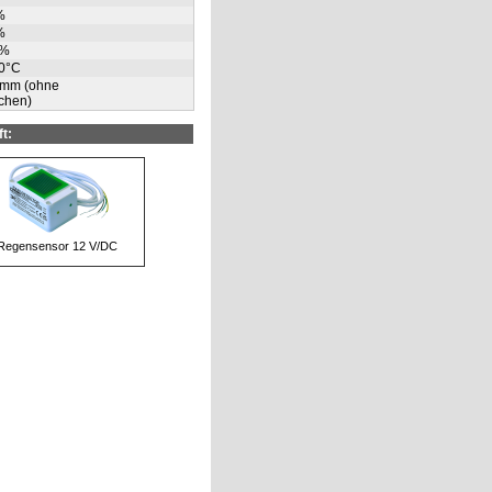
%
%
0%
40°C
3 mm (ohne
chen)
t:
Regensensor 12 V/DC