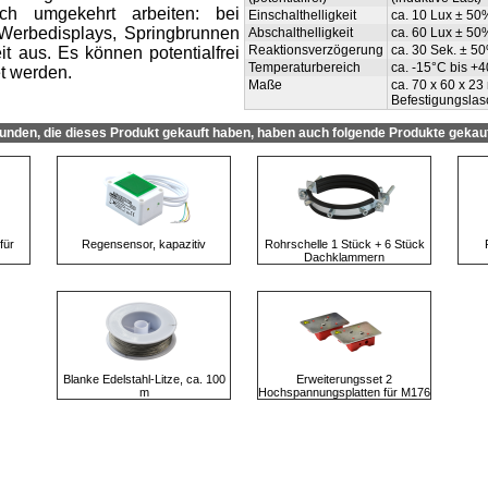
h umgekehrt arbeiten: bei
Einschalthelligkeit
ca. 10 Lux ± 50
 Werbedisplays, Springbrunnen
Abschalthelligkeit
ca. 60 Lux ± 50
Reaktionsverzögerung
ca. 30 Sek. ± 5
t aus. Es können potentialfrei
Temperaturbereich
ca. -15°C bis +
et werden.
Maße
ca. 70 x 60 x 2
Befestigungslas
unden, die dieses Produkt gekauft haben, haben auch folgende Produkte gekauf
für
Regensensor, kapazitiv
Rohrschelle 1 Stück + 6 Stück
Dachklammern
Blanke Edelstahl-Litze, ca. 100
Erweiterungsset 2
m
Hochspannungsplatten für M176