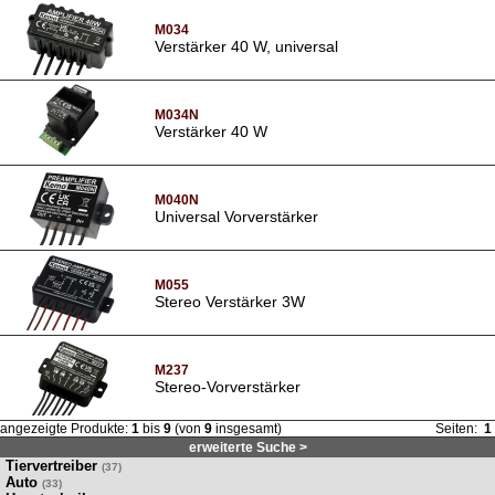
M034
Verstärker 40 W, universal
M034N
Verstärker 40 W
M040N
Universal Vorverstärker
M055
Stereo Verstärker 3W
M237
Stereo-Vorverstärker
angezeigte Produkte:
1
bis
9
(von
9
insgesamt)
Seiten:
1
erweiterte Suche >
Tiervertreiber
(37)
Auto
(33)