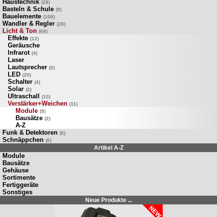
Haustechnik
(28)
Basteln & Schule
(9)
Bauelemente
(108)
Wandler & Regler
(28)
Licht & Ton
(68)
Effekte
(12)
Geräusche
Infrarot
(4)
Laser
Lautsprecher
(5)
LED
(20)
Schalter
(4)
Solar
(2)
Ultraschall
(10)
Verstärker+Weichen
(11)
Module
(9)
Bausätze
(2)
A-Z
Funk & Detektoren
(6)
Schnäppchen
(6)
Artikel A-Z
Module
Bausätze
Gehäuse
Sortimente
Fertiggeräte
Sonstiges
Neue Produkte ...