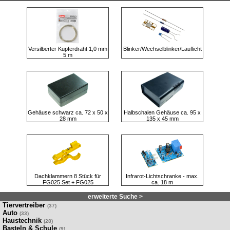
Versilberter Kupferdraht 1,0 mm
Blinker/Wechselblinker/Lauflicht
5 m
Gehäuse schwarz ca. 72 x 50 x
Halbschalen Gehäuse ca. 95 x
28 mm
135 x 45 mm
Dachklammern 8 Stück für
Infrarot-Lichtschranke - max.
FG025 Set + FG025
ca. 18 m
erweiterte Suche >
Tiervertreiber
(37)
Auto
(33)
Haustechnik
(28)
Basteln & Schule
(9)