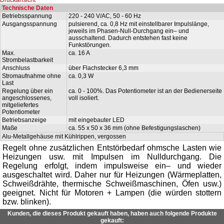
Technische Daten
Betriebsspannung
220 - 240 V/AC, 50 - 60 Hz
Ausgangsspannung
pulsierend, ca. 0,8 Hz mit einstellbarer Impulslänge,
jeweils im Phasen-Null-Durchgang ein– und
ausschaltend. Dadurch entstehen fast keine
Funkstörungen.
Max.
ca. 16 A
Strombelastbarkeit
Anschluss
über Flachstecker 6,3 mm
Stromaufnahme ohne
ca. 0,3 W
Last
Regelung über ein
ca. 0 - 100%. Das Potentiometer ist an der Bedienerseite
angeschlossenes,
voll isoliert.
mitgeliefertes
Potentiometer
Betriebsanzeige
mit eingebauter LED
Maße
ca. 55 x 50 x 36 mm (ohne Befestigungslaschen)
Alu-Metallgehäuse mit Kühlrippen, vergossen
Regelt ohne zusätzlichen Entstörbedarf ohmsche Lasten wie
Heizungen usw. mit Impulsen im Nulldurchgang. Die
Regelung erfolgt, indem impulsweise ein– und wieder
ausgeschaltet wird. Daher nur für Heizungen (Wärmeplatten,
Schweißdrähte, thermische Schweißmaschinen, Öfen usw.)
geeignet. Nicht für Motoren + Lampen (die würden stottern
bzw. blinken).
Kunden, die dieses Produkt gekauft haben, haben auch folgende Produkte
gekauft: