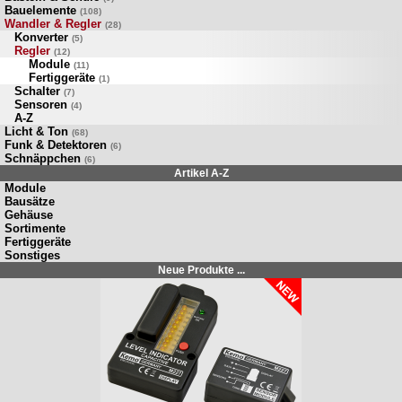
Bauelemente
(108)
Wandler & Regler
(28)
Konverter
(5)
Regler
(12)
Module
(11)
Fertiggeräte
(1)
Schalter
(7)
Sensoren
(4)
A-Z
Licht & Ton
(68)
Funk & Detektoren
(6)
Schnäppchen
(6)
Artikel A-Z
Module
Bausätze
Gehäuse
Sortimente
Fertiggeräte
Sonstiges
Neue Produkte ...