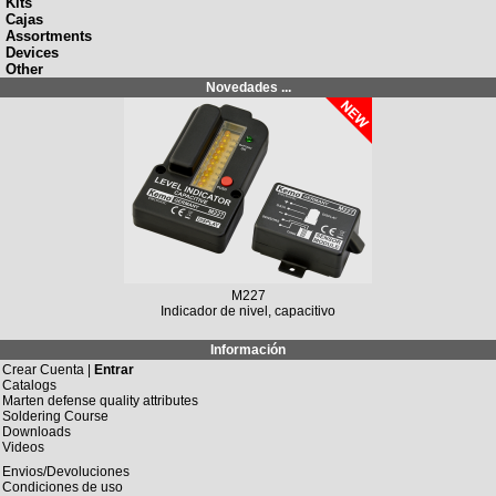
Kits
Cajas
Assortments
Devices
Other
Novedades ...
M227
Indicador de nivel, capacitivo
Información
Crear Cuenta |
Entrar
Catalogs
Marten defense quality attributes
Soldering Course
Downloads
Videos
Envios/Devoluciones
Condiciones de uso