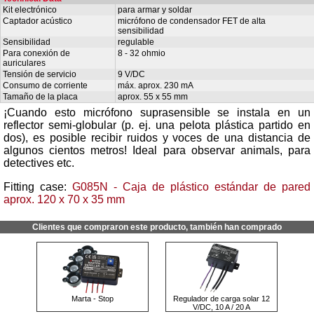
Kit electrónico
para armar y soldar
Captador acústico
micrófono de condensador FET de alta
sensibilidad
Sensibilidad
regulable
Para conexión de
8 - 32 ohmio
auriculares
Tensión de servicio
9 V/DC
Consumo de corriente
máx. aprox. 230 mA
Tamaño de la placa
aprox. 55 x 55 mm
¡Cuando esto micrófono suprasensible se instala en un
reflector semi-globular (p. ej. una pelota plástica partido en
dos), es posible recibir ruidos y voces de una distancia de
algunos cientos metros! Ideal para observar animals, para
detectives etc.
Fitting case:
G085N - Caja de plástico estándar de pared
aprox. 120 x 70 x 35 mm
Clientes que compraron este producto, también han comprado
Marta - Stop
Regulador de carga solar 12
V/DC, 10 A / 20 A