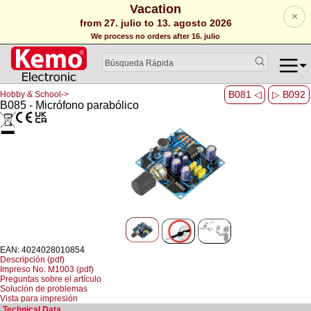
Vacation
×
from 27. julio to 13. agosto 2026
We process no orders after 16. julio
B081 ◁
▷ B092
Hobby & School->
B085 - Micrófono parabólico
EAN: 4024028010854
Descripción (pdf)
Impreso No. M1003 (pdf)
Preguntas sobre el artículo
Solución de problemas
Vista para impresión
Technical Data