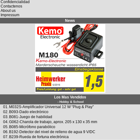
Confidencialidad
Contactenos
About us
Impressum
News
Los Mas Vendidos
- Hobby & School
01.
M032S-Amplificador Universal 12 W “Plug & Play”
02.
B093-Dado electrónico
03.
B081-Juego de habilidad
04.
G062-Charola de trabajo, aprox. 205 x 130 x 35 mm
05.
B085-Micrófono parabólico
06.
B192-Detector del nivel de relleno de agua 9 V/DC
07.
B239-Rueda de fortuna electrónica