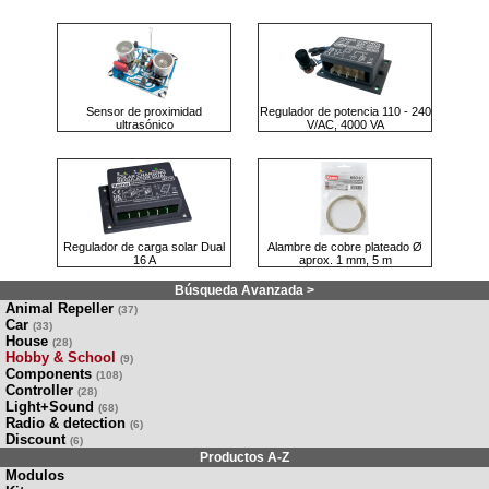
Sensor de proximidad
Regulador de potencia 110 - 240
ultrasónico
V/AC, 4000 VA
Regulador de carga solar Dual
Alambre de cobre plateado Ø
16 A
aprox. 1 mm, 5 m
Búsqueda Avanzada >
Animal Repeller
(37)
Car
(33)
House
(28)
Hobby & School
(9)
Components
(108)
Controller
(28)
Light+Sound
(68)
Radio & detection
(6)
Discount
(6)
Productos A-Z
Modulos