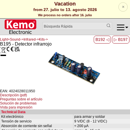
Vacation
×
from 27. julio to 13. agosto 2026
We process no orders after 16. julio
B192 ◁
▷ B197
Light+Sound->Infrared->Kits->
B195 - Detector infrarrojo
EAN: 4024028011950
Descripción (pdf)
Preguntas sobre el artículo
Solución de problemas
Vista para impresión
Technical Data
Kit electrónico
para armar y soldar
Tensión de servicio
9 V/DC (8 - 12 V/DC)
Absorción de corriente sin señal
< 200 µA