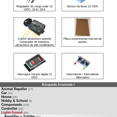
Regulador de carga solar 12
Sensor de lluvia 12 V/DC
V/DC, 10 A / 20 A
Cañón ultrasónico potente
Placa experimental retículo de
Generador de impulsos
puntos
ultrasónico de alto rendimiento
Interruptor horario digital 12
Intermitente / Intermitente
V/DC
Alternativo
Búsqueda Avanzada >
Animal Repeller
(37)
Car
(33)
House
(28)
Hobby & School
(9)
Components
(108)
Controller
(28)
Light+Sound
(68)
Amplifier + Splitter
(11)