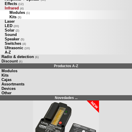
Effects
(12)
Infrared
(4)
Modules
(1)
Kits
(3)
Laser
LED
(20)
Solar
(2)
Sound
Speaker
(5)
Switches
(4)
Ultrasonic
(10)
A-Z
Radio & detection
(6)
Discount
(6)
Productos A-Z
Modulos
Kits
Cajas
Assortments
Devices
Other
Novedades ...