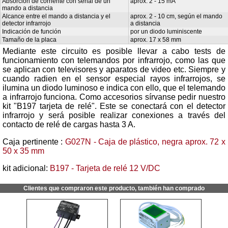
Absorción de corriente con señal de un
aprox. 2 - 15 mA
mando a distancia
Alcance entre el mando a distancia y el
aprox. 2 - 10 cm, según el mando
detector infrarrojo
a distancia
Indicación de función
por un diodo luminiscente
Tamaño de la placa
aprox. 17 x 58 mm
Mediante este circuito es posible llevar a cabo tests de
funcionamiento con telemandos por infrarrojo, como las que
se aplican con televisores y aparatos de video etc. Siempre y
cuando radien en el sensor especial rayos infrarrojos, se
ilumina un diodo luminoso e indica con ello, que el telemando
a infrarrojo funciona. Como accesorios sírvanse pedir nuestro
kit "B197 tarjeta de relé". Este se conectará con el detector
infrarrojo y será posible realizar conexiones a través del
contacto de relé de cargas hasta 3 A.
Caja pertinente :
G027N - Caja de plástico, negra aprox. 72 x
50 x 35 mm
kit adicional:
B197 - Tarjeta de relé 12 V/DC
Clientes que compraron este producto, también han comprado