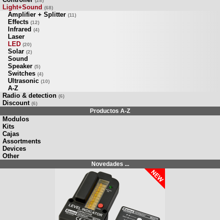
(28)
Light+Sound
(68)
Amplifier + Splitter
(11)
Effects
(12)
Infrared
(4)
Laser
LED
(20)
Solar
(2)
Sound
Speaker
(5)
Switches
(4)
Ultrasonic
(10)
A-Z
Radio & detection
(6)
Discount
(6)
Productos A-Z
Modulos
Kits
Cajas
Assortments
Devices
Other
Novedades ...