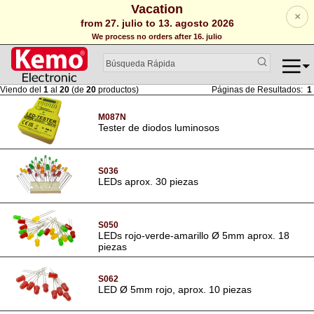
Vacation
×
from 27. julio to 13. agosto 2026
We process no orders after 16. julio
Viendo del
1
al
20
(de
20
productos)
Páginas de Resultados:
1
M087N
Tester de diodos luminosos
S036
LEDs aprox. 30 piezas
S050
LEDs rojo-verde-amarillo Ø 5mm aprox. 18
piezas
S062
LED Ø 5mm rojo, aprox. 10 piezas