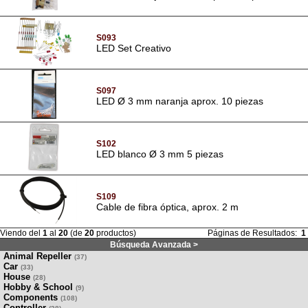
S093
LED Set Creativo
S097
LED Ø 3 mm naranja aprox. 10 piezas
S102
LED blanco Ø 3 mm 5 piezas
S109
Cable de fibra óptica, aprox. 2 m
Viendo del
1
al
20
(de
20
productos)
Páginas de Resultados:
1
Búsqueda Avanzada >
Animal Repeller
(37)
Car
(33)
House
(28)
Hobby & School
(9)
Components
(108)
Controller