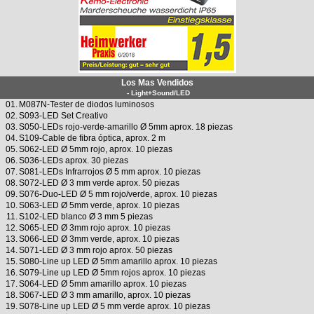
Los Mas Vendidos
- Light+Sound/LED
01.
M087N-Tester de diodos luminosos
02.
S093-LED Set Creativo
03.
S050-LEDs rojo-verde-amarillo Ø 5mm aprox. 18 piezas
04.
S109-Cable de fibra óptica, aprox. 2 m
05.
S062-LED Ø 5mm rojo, aprox. 10 piezas
06.
S036-LEDs aprox. 30 piezas
07.
S081-LEDs Infrarrojos Ø 5 mm aprox. 10 piezas
08.
S072-LED Ø 3 mm verde aprox. 50 piezas
09.
S076-Duo-LED Ø 5 mm rojo/verde, aprox. 10 piezas
10.
S063-LED Ø 5mm verde, aprox. 10 piezas
11.
S102-LED blanco Ø 3 mm 5 piezas
12.
S065-LED Ø 3mm rojo aprox. 10 piezas
13.
S066-LED Ø 3mm verde, aprox. 10 piezas
14.
S071-LED Ø 3 mm rojo aprox. 50 piezas
15.
S080-Line up LED Ø 5mm amarillo aprox. 10 piezas
16.
S079-Line up LED Ø 5mm rojos aprox. 10 piezas
17.
S064-LED Ø 5mm amarillo aprox. 10 piezas
18.
S067-LED Ø 3 mm amarillo, aprox. 10 piezas
19.
S078-Line up LED Ø 5 mm verde aprox. 10 piezas