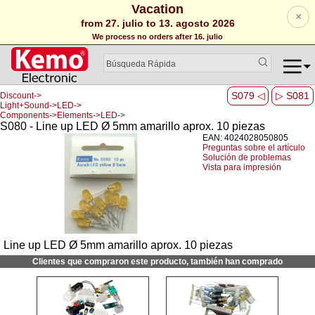
Vacation
×
from 27. julio to 13. agosto 2026
We process no orders after 16. julio
S079 ◁
▷ S081
Discount->
Light+Sound->LED->
Components->Elements->LED->
S080 - Line up LED Ø 5mm amarillo aprox. 10 piezas
EAN: 4024028050805
Preguntas sobre el artículo
Solución de problemas
Vista para impresión
Line up LED Ø 5mm amarillo aprox. 10 piezas
Clientes que compraron este producto, también han comprado