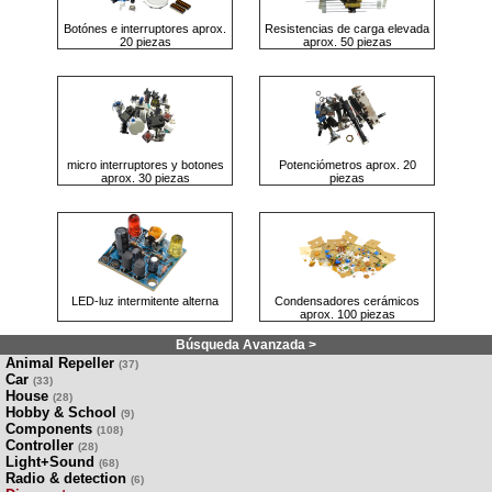
Botónes e interruptores aprox.
Resistencias de carga elevada
20 piezas
aprox. 50 piezas
micro interruptores y botones
Potenciómetros aprox. 20
aprox. 30 piezas
piezas
LED-luz intermitente alterna
Condensadores cerámicos
aprox. 100 piezas
Búsqueda Avanzada >
Animal Repeller
(37)
Car
(33)
House
(28)
Hobby & School
(9)
Components
(108)
Controller
(28)
Light+Sound
(68)
Radio & detection
(6)