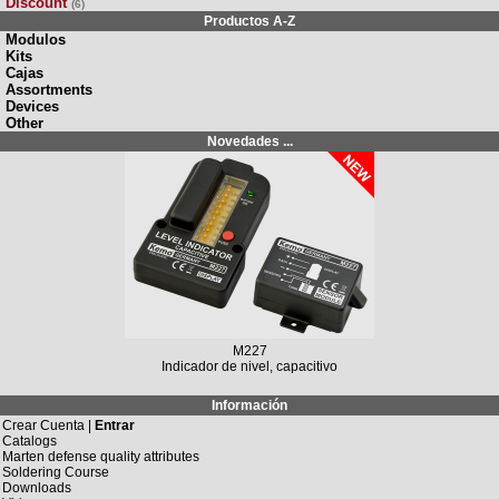
Discount
(6)
Productos A-Z
Modulos
Kits
Cajas
Assortments
Devices
Other
Novedades ...
M227
Indicador de nivel, capacitivo
Información
Crear Cuenta |
Entrar
Catalogs
Marten defense quality attributes
Soldering Course
Downloads