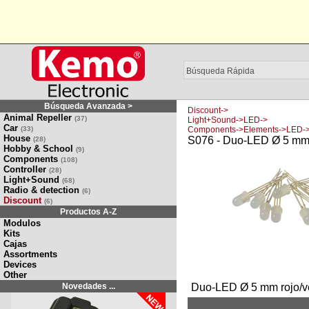
Búsqueda Avanzada >
Discount->
Animal Repeller
(37)
Light+Sound->LED->
Car
(33)
Components->Elements->LED-
House
S076 - Duo-LED Ø 5 mm r
(28)
Hobby & School
(9)
Components
(108)
Controller
(28)
Light+Sound
(68)
Radio & detection
(6)
Discount
(6)
Productos A-Z
Modulos
Kits
Cajas
Assortments
Devices
Other
Novedades ...
Duo-LED Ø 5 mm rojo/ve