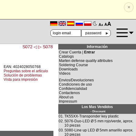
×
🗚
🗛
►
S072 ◁
▷ S078
Información
Crear Cuenta |
Entrar
Catalogs
Marten defense quality attributes
Soldering Course
EAN: 4024028050768
Downloads
Preguntas sobre el artículo
Videos
Solución de problemas
Vista para impresión
Envios/Devoluciones
Condiciones de uso
Confidencialidad
Contactenos
About us
Impressum
Los Mas Vendidos
- Discount
01.
TK55XX-Transponder key plastic
02.
S076-Duo-LED Ø 5 mm rojo/verde, aprox.
10 piezas
03.
S080-Line up LED Ø 5mm amarillo aprox.
10 piezas