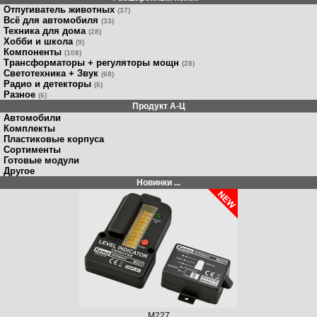
Отпугиватель животных
(37)
Всё для автомобиля
(33)
Техника для дома
(28)
Хобби и школа
(9)
Компоненты
(108)
Трансформаторы + регуляторы мощн
(28)
Светотехника + Звук
(68)
Радио и детекторы
(6)
Разное
(6)
Продукт A-Ц
Автомобили
Комплекты
Пластиковые корпуса
Сортименты
Готовые модули
Другое
Новинки ...
M227