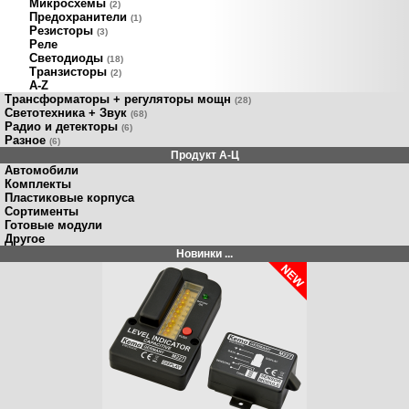
Микросхемы
(2)
Предохранители
(1)
Резисторы
(3)
Реле
Светодиоды
(18)
Транзисторы
(2)
A-Z
Трансформаторы + регуляторы мощн
(28)
Светотехника + Звук
(68)
Радио и детекторы
(6)
Разное
(6)
Продукт A-Ц
Автомобили
Комплекты
Пластиковые корпуса
Сортименты
Готовые модули
Другое
Новинки ...