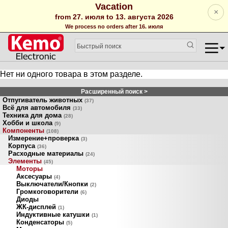
Vacation
×
from 27. июля to 13. августа 2026
We process no orders after 16. июля
Нет ни одного товара в этом разделе.
Расширенный поиск >
Отпугиватель животных
(37)
Всё для автомобиля
(33)
Техника для дома
(28)
Хобби и школа
(9)
Компоненты
(108)
Измерение+проверка
(3)
Корпуса
(36)
Расходные материалы
(24)
Элементы
(45)
Моторы
Аксесуары
(4)
Выключатели/Кнопки
(2)
Громкоговорители
(6)
Диоды
ЖК-дисплей
(1)
Индуктивные катушки
(1)
Конденсаторы
(5)