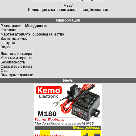
M227
Индикация состояния заполнения, ёмкостная
Информация
Регистрация |
Мои данные
Каталоги
Мартен атрибуты обороны качество
Валютный курс
загрузка
Видео
Доставка и возврат
Условия и гарантии
Безопасность
Свяжитесь с нами
О нас
Выходные данные
News