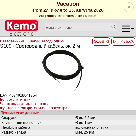
Vacation
×
from 27. июля to 13. августа 2026
We process no orders after 16. июля
S108 ◁
▷ TK55XX
Светотехника + Звук->Светодиоды->
S109 - Световодный кабель, ок. 2 м
EAN: 4024028041254
Вопросы к пункту
Часто задаваемые вопросы
Функция предварительного просмотра
Технические данные
Снаружи
Ø ок. 2,2 мм
Внутренний проводник
Ø ок. 1 мм
Профиль кабеля
волоконная оптика
Радиус изгиба
мин. 25 мм