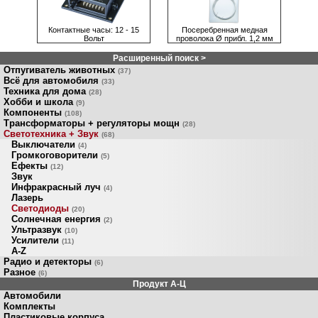
Контактные часы: 12 - 15
Посеребренная медная
Вольт
проволока Ø прибл. 1,2 мм
Расширенный поиск >
Отпугиватель животных
(37)
Всё для автомобиля
(33)
Техника для дома
(28)
Хобби и школа
(9)
Компоненты
(108)
Трансформаторы + регуляторы мощн
(28)
Светотехника + Звук
(68)
Выключатели
(4)
Громкоговорители
(5)
Ефекты
(12)
Звук
Инфракрасный луч
(4)
Лазерь
Светодиоды
(20)
Солнечная енергия
(2)
Ультразвук
(10)
Усилители
(11)
A-Z
Радио и детекторы
(6)
Разное
(6)
Продукт A-Ц
Автомобили
Комплекты
Пластиковые корпуса