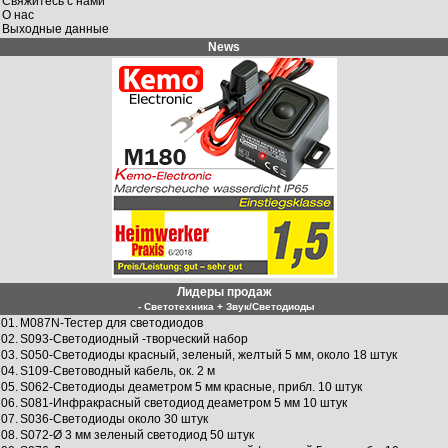
Свяжитесь с нами
О нас
Выходные данные
News
Лидеры продаж
- Светотехника + Звук/Светодиоды
01.
M087N-Тестер для светодиодов
02.
S093-Светодиодный -творческий набор
03.
S050-Светодиоды красный, зеленый, желтый 5 мм, около 18 штук
04.
S109-Световодный кабель, ок. 2 м
05.
S062-Светодиоды деаметром 5 мм красные, прибл. 10 штук
06.
S081-Инфракрасный светодиод деаметром 5 мм 10 штук
07.
S036-Светодиоды около 30 штук
08.
S072-Ø 3 мм зеленый светодиод 50 штук