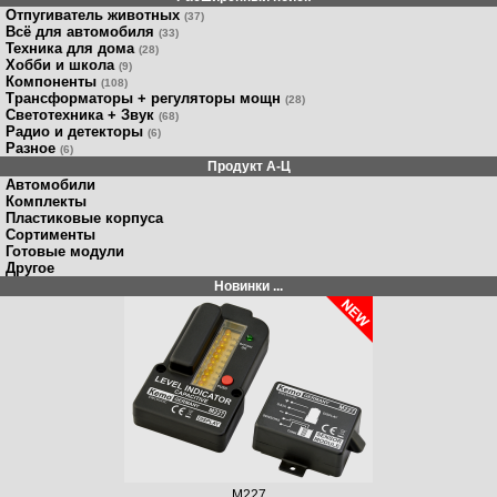
Отпугиватель животных
(37)
Всё для автомобиля
(33)
Техника для дома
(28)
Хобби и школа
(9)
Компоненты
(108)
Трансформаторы + регуляторы мощн
(28)
Светотехника + Звук
(68)
Радио и детекторы
(6)
Разное
(6)
Продукт A-Ц
Автомобили
Комплекты
Пластиковые корпуса
Сортименты
Готовые модули
Другое
Новинки ...
M227