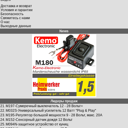
Доставка и возврат
Условия и гарантии
Безопасность
Свяжитесь с нами
О нас
Выходные данные
News
Лидеры продаж
21.
M197-Сумeрeчный выключaтeль 12 - 28 Вольт=
22.
M032S-Универсальный усилитель 12 Ватт "Plug & Play"
23.
M195-Рeгулятор большой мощности 9 - 28 Вольт, мaкс. 20A
24.
M152-Сенcорный датчик дождя 12 Вольт
25.
M094N-защитное устройство от куниц