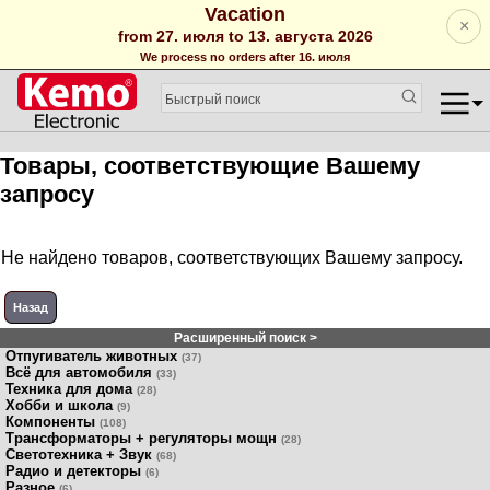
Vacation
×
from 27. июля to 13. августа 2026
We process no orders after 16. июля
Товары, соответствующие Вашему
запросу
Не найдено товаров, соответствующих Вашему запросу.
Назад
Расширенный поиск >
Отпугиватель животных
(37)
Всё для автомобиля
(33)
Техника для дома
(28)
Хобби и школа
(9)
Компоненты
(108)
Трансформаторы + регуляторы мощн
(28)
Светотехника + Звук
(68)
Радио и детекторы
(6)
Разное
(6)