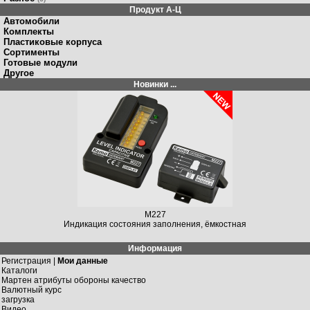
Продукт A-Ц
Автомобили
Комплекты
Пластиковые корпуса
Сортименты
Готовые модули
Другое
Новинки ...
M227
Индикация состояния заполнения, ёмкостная
Информация
Регистрация |
Мои данные
Каталоги
Мартен атрибуты обороны качество
Валютный курс
загрузка
Видео