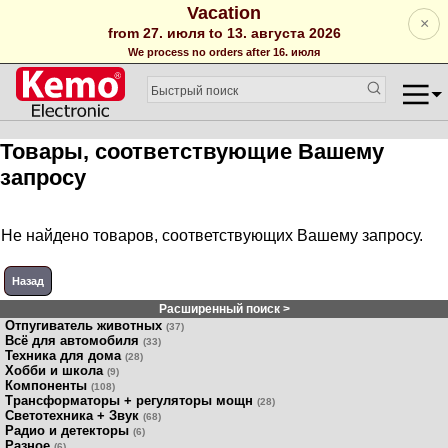
Vacation
×
from 27. июля to 13. августа 2026
We process no orders after 16. июля
Товары, соответствующие Вашему
запросу
Не найдено товаров, соответствующих Вашему запросу.
Назад
Расширенный поиск >
Отпугиватель животных
(37)
Всё для автомобиля
(33)
Техника для дома
(28)
Хобби и школа
(9)
Компоненты
(108)
Трансформаторы + регуляторы мощн
(28)
Светотехника + Звук
(68)
Радио и детекторы
(6)
Разное
(6)