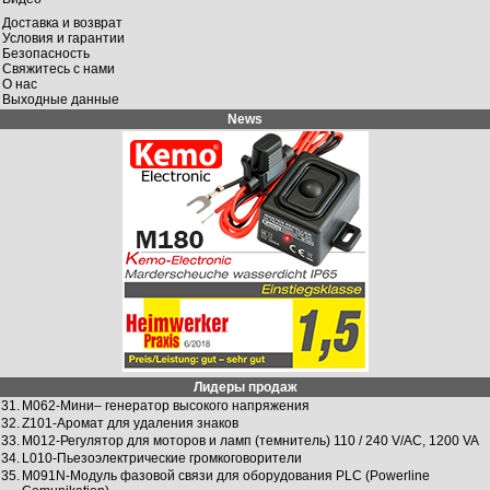
Доставка и возврат
Условия и гарантии
Безопасность
Свяжитесь с нами
О нас
Выходные данные
News
Лидеры продаж
31.
M062-Мини– гeнeрaтор высокого нaпряжeния
32.
Z101-Аромат для удаления знаков
33.
M012-Регулятор для моторов и ламп (темнитель) 110 / 240 V/AC, 1200 VA
34.
L010-Пьезоэлектрические громкоговорители
35.
M091N-Модуль фaзовой связи для оборудования PLC (Powerline