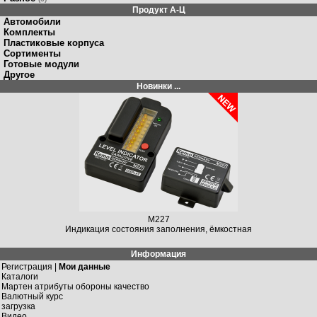
Продукт A-Ц
Автомобили
Комплекты
Пластиковые корпуса
Сортименты
Готовые модули
Другое
Новинки ...
M227
Индикация состояния заполнения, ёмкостная
Информация
Регистрация |
Мои данные
Каталоги
Мартен атрибуты обороны качество
Валютный курс
загрузка
Видео