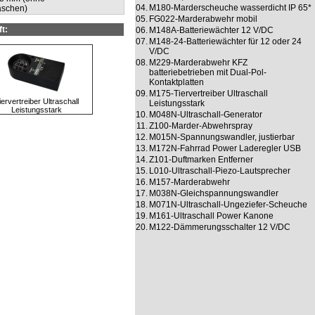
04.
M180-Marderscheuche wasserdicht IP 65*
aschen)
05.
FG022-Marderabwehr mobil
t:
06.
M148A-Batteriewächter 12 V/DC
07.
M148-24-Batteriewächter für 12 oder 24
V/DC
08.
M229-Marderabwehr KFZ
batteriebetrieben mit Dual-Pol-
Kontaktplatten
09.
M175-Tiervertreiber Ultraschall
iervertreiber Ultraschall
Leistungsstark
Leistungsstark
10.
M048N-Ultraschall-Generator
11.
Z100-Marder-Abwehrspray
12.
M015N-Spannungswandler, justierbar
13.
M172N-Fahrrad Power Laderegler USB
14.
Z101-Duftmarken Entferner
15.
L010-Ultraschall-Piezo-Lautsprecher
16.
M157-Marderabwehr
17.
M038N-Gleichspannungswandler
18.
M071N-Ultraschall-Ungeziefer-Scheuche
19.
M161-Ultraschall Power Kanone
20.
M122-Dämmerungsschalter 12 V/DC