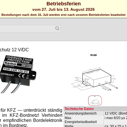
Betriebsferien
vom 27. Juli bis 13. August 2026
Bestellungen nach dem 16. Juli werden erst nach unseren Betriebsferien bearbeitet
chutz 12 V/DC
Technische Daten
 für KFZ — unterdrückt ständig
Anwendungsbereich
12 V/DC (Bord
 im KFZ-Bordnetz! Verhindert
Max.
i max 8/20 µs
 empfindlichen Bordelektronik
Energiebelastbarkeit
 im Bordnetz.
Maße
ca. 30 x 25 x