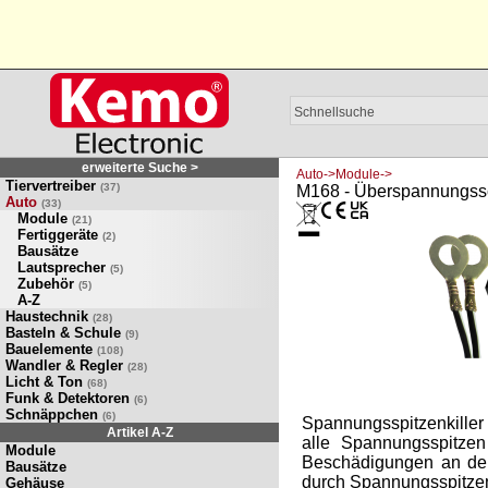
erweiterte Suche >
Auto->Module->
Tiervertreiber
(37)
M168 - Überspannungss
Auto
(33)
Module
(21)
Fertiggeräte
(2)
Bausätze
Lautsprecher
(5)
Zubehör
(5)
A-Z
Haustechnik
(28)
Basteln & Schule
(9)
Bauelemente
(108)
Wandler & Regler
(28)
Licht & Ton
(68)
Funk & Detektoren
(6)
Schnäppchen
(6)
Spannungsspitzenkiller
Artikel A-Z
alle Spannungsspitzen
Module
Beschädigungen an der
Bausätze
durch Spannungsspitzen
Gehäuse