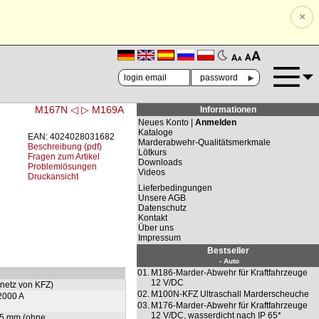
×
🗚
🗛
►
M167N ◁
▷ M169A
Informationen
Neues Konto |
Anmelden
Kataloge
EAN: 4024028031682
Marderabwehr-Qualitätsmerkmale
Beschreibung (pdf)
Lötkurs
Fragen zum Artikel
Downloads
Problemlösungen
Videos
Druckansicht
Lieferbedingungen
Unsere AGB
Datenschutz
Kontakt
Über uns
Impressum
Bestseller
- Auto
01.
M186-Marder-Abwehr für Kraftfahrzeuge
12 V/DC
netz von KFZ)
02.
M100N-KFZ Ultraschall Marderscheuche
 2000 A
03.
M176-Marder-Abwehr für Kraftfahrzeuge
12 V/DC, wasserdicht nach IP 65*
 15 mm (ohne