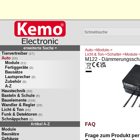
erweiterte Suche >
Auto->Module->
Tiervertreiber
(37)
Licht & Ton->Schalter->Module-
Auto
(33)
M122 - Dämmerungsscha
Module
(21)
Fertiggeräte
(2)
Bausätze
Lautsprecher
(5)
Zubehör
(5)
A-Z
Haustechnik
(28)
Basteln & Schule
(9)
Bauelemente
(108)
Wandler & Regler
(28)
Licht & Ton
(68)
Funk & Detektoren
(6)
Schnäppchen
(6)
FAQ
Artikel A-Z
Module
Bausätze
Frage zum Produkt per 
Gehäuse