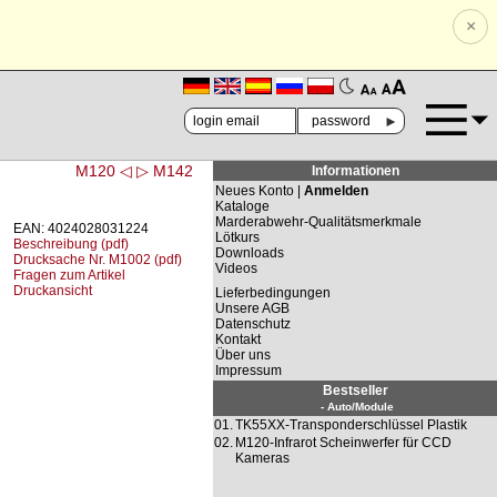
×
🗚
🗛
►
M120 ◁
▷ M142
Informationen
Neues Konto |
Anmelden
Kataloge
Marderabwehr-Qualitätsmerkmale
EAN: 4024028031224
Lötkurs
Beschreibung (pdf)
Downloads
Drucksache Nr. M1002 (pdf)
Videos
Fragen zum Artikel
Druckansicht
Lieferbedingungen
Unsere AGB
Datenschutz
Kontakt
Über uns
Impressum
Bestseller
- Auto/Module
01.
TK55XX-Transponderschlüssel Plastik
02.
M120-Infrarot Scheinwerfer für CCD
Kameras