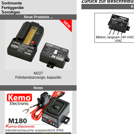
Zurück zur Beschreib
Sortimente
K
Fertiggeräte
Sonstiges
Neue Produkte ...
Blinker, langsam 240 V/AC
V/AC
M227
Füllstandsanzeige, kapazitiv
News